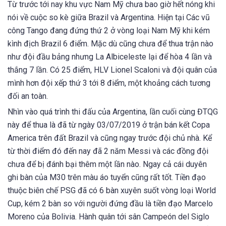
Từ trước tới nay khu vực Nam Mỹ chưa bao giờ hết nóng khi
nói về cuộc so kè giữa Brazil và Argentina. Hiện tại Các vũ
công Tango đang đứng thứ 2 ở vòng loại Nam Mỹ khi kém
kình địch Brazil 6 điểm. Mặc dù cũng chưa để thua trận nào
như đội đầu bảng nhưng La Albiceleste lại để hòa 4 lần và
thắng 7 lần. Có 25 điểm, HLV Lionel Scaloni và đội quân của
mình hơn đội xếp thứ 3 tới 8 điểm, một khoảng cách tương
đối an toàn.
Nhìn vào quá trình thi đấu của Argentina, lần cuối cùng ĐTQG
này để thua là đã từ ngày 03/07/2019 ở trận bán kết Copa
America trên đất Brazil và cũng ngay trước đội chủ nhà. Kể
từ thời điểm đó đến nay đã 2 năm Messi và các đồng đội
chưa để bị đánh bại thêm một lần nào. Ngay cả cái duyên
ghi bàn của M30 trên màu áo tuyển cũng rất tốt. Tiền đạo
thuộc biên chế PSG đã có 6 bàn xuyên suốt vòng loại World
Cup, kém 2 bàn so với người đứng đầu là tiền đạo Marcelo
Moreno của Bolivia. Hành quân tới sân Campeón del Siglo