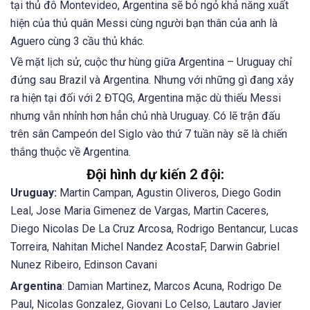
tại thủ đô Montevideo, Argentina sẽ bỏ ngỏ khả năng xuất
hiện của thủ quân Messi cùng người bạn thân của anh là
Aguero cùng 3 cầu thủ khác.
Về mặt lịch sử, cuộc thư hùng giữa Argentina – Uruguay chỉ
đứng sau Brazil và Argentina. Nhưng với những gì đang xảy
ra hiện tại đối với 2 ĐTQG, Argentina mặc dù thiếu Messi
nhưng vẫn nhỉnh hơn hẳn chủ nhà Uruguay. Có lẽ trận đấu
trên sân Campeón del Siglo vào thứ 7 tuần này sẽ là chiến
thắng thuộc về Argentina.
Đội hình dự kiến 2 đội:
Uruguay:
Martin Campan, Agustin Oliveros, Diego Godin
Leal, Jose Maria Gimenez de Vargas, Martin Caceres,
Diego Nicolas De La Cruz Arcosa, Rodrigo Bentancur, Lucas
Torreira, Nahitan Michel Nandez AcostaF, Darwin Gabriel
Nunez Ribeiro, Edinson Cavani
Argentina
: Damian Martinez, Marcos Acuna, Rodrigo De
Paul, Nicolas Gonzalez, Giovani Lo Celso, Lautaro Javier