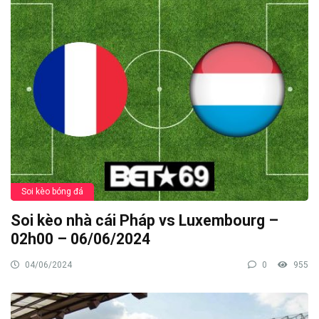
Soi kèo bóng đá
Soi kèo nhà cái Pháp vs Luxembourg –
02h00 – 06/06/2024
04/06/2024
0
955