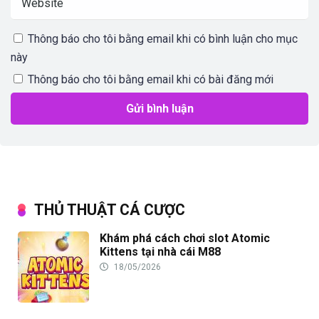
Thông báo cho tôi bằng email khi có bình luận cho mục
này
Thông báo cho tôi bằng email khi có bài đăng mới
THỦ THUẬT CÁ CƯỢC
Khám phá cách chơi slot Atomic
Kittens tại nhà cái M88
18/05/2026