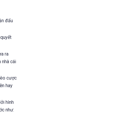
rận đấu
 quyết
ưa ra
 nhà cái
kèo cược
yền hay
Bởi hình
ước như: