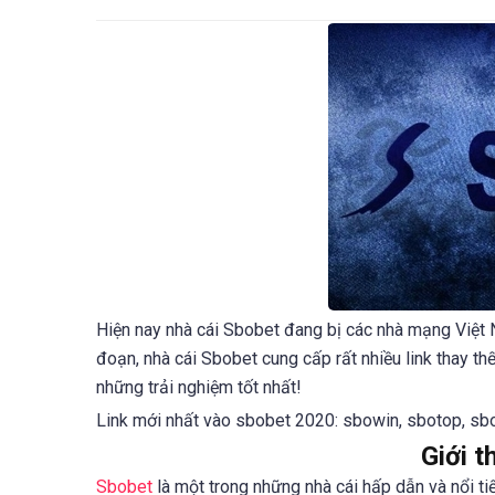
Hiện nay nhà cái Sbobet đang bị các nhà mạng Việt 
đoạn, nhà cái Sbobet cung cấp rất nhiều link thay th
những trải nghiệm tốt nhất!
Link mới nhất vào sbobet 2020: sbowin, sbotop, sb
Giới 
Sbobet
là một trong những nhà cái hấp dẫn và nổi tiến