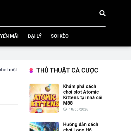
YẾN MÃI
ĐẠI LÝ
SOI KÈO
THỦ THUẬT CÁ CƯỢC
obet một
Khám phá cách
chơi slot Atomic
Kittens tại nhà cái
M88
18/05/2026
Hướng dẫn cách
chơi Long Hổ