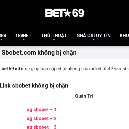
88
188BET
THỦ THUẬT
NHÀ CÁI UY TÍN
KHU
– Sbobet.com không bị chặn
!
bet69.info
sẽ giúp bạn cập nhật những link mới nhất để vào sb
Link sbobet không bị chặn
Quản Trị
ag sbobet – 1
ag sbobet – 2
ag sbobet – 3