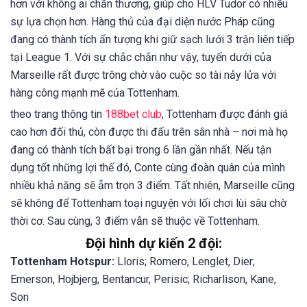
hơn với không ai chấn thương, giúp cho HLV Tudor có nhiều
sự lựa chọn hơn. Hàng thủ của đại diện nước Pháp cũng
đang có thành tích ấn tượng khi giữ sạch lưới 3 trận liên tiếp
tại League 1. Với sự chắc chắn như vậy, tuyến dưới của
Marseille rất được trông chờ vào cuộc so tài nảy lửa với
hàng công mạnh mẽ của Tottenham.
theo trang thông tin
188bet club
, Tottenham được đánh giá
cao hơn đối thủ, còn được thi đấu trên sân nhà – nơi mà họ
đang có thành tích bất bại trong 6 lần gần nhất. Nếu tận
dụng tốt những lợi thế đó, Conte cùng đoàn quân của mình
nhiều khả năng sẽ ẵm trọn 3 điểm. Tất nhiên, Marseille cũng
sẽ không để Tottenham toại nguyện với lối chơi lùi sâu chờ
thời cơ. Sau cùng, 3 điểm vẫn sẽ thuộc về Tottenham.
Đội hình dự kiến 2 đội:
Tottenham Hotspur:
Lloris; Romero, Lenglet, Dier;
Emerson, Hojbjerg, Bentancur, Perisic; Richarlison, Kane,
Son