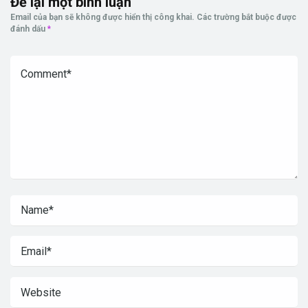
Để lại một bình luận
Email của bạn sẽ không được hiển thị công khai.
Các trường bắt buộc được
đánh dấu
*