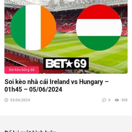
Soi kèo bóng đá
Soi kèo nhà cái Ireland vs Hungary –
01h45 – 05/06/2024
03/06/2024
0
909