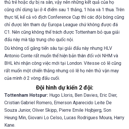
thủ trẻ hoặc dự bị ra sân, vậy nên những kết quả của họ
cũng chỉ dừng lại ở 4 điểm sau 1 thắng, 1 hòa và 1 thua. Trên
thực tế, kể cả vô địch Conference Cup thì các đội bóng cũng
chỉ được lên tham dự Europa League chứ không được đá
C1. Nên cũng không thể trách được Tottenham bỏ qua giải
đấu này mà tập trung cho quốc nội.
Dù không cố gắng tiến sâu tại giải đấu này nhưng HLV
Antonio Conte rất muốn thể hiện bản thân đối với NHM và
BHL khi nhận công việc mới tại London. Vitesse có lẽ cũng
rất muốn một chiến thắng nhưng có lẽ họ nên thử vận may
của mình ở 2 vòng đấu cuối.
Đội hình dự kiến 2 đội:
Tottenham Hotspur:
Hugo Lloris, Ben Davies, Eric Dier,
Cristian Gabriel Romero, Emerson Aparecido Leite De
Souza Junior, Oliver Skipp, Pierre Emile Hojbjerg, Son
Heung Min, Giovani Lo Celso, Lucas Rodrigues Moura, Harry
Kane.