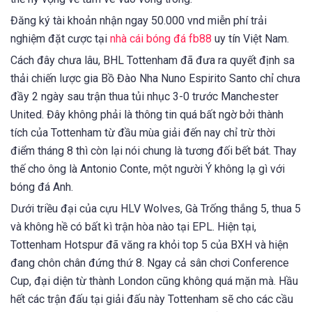
Đăng ký tài khoản nhận ngay 50.000 vnd miễn phí trải
nghiệm đặt cược tại
nhà cái bóng đá fb88
uy tín Việt Nam.
Cách đây chưa lâu, BHL Tottenham đã đưa ra quyết định sa
thải chiến lược gia Bồ Đào Nha Nuno Espirito Santo chỉ chưa
đầy 2 ngày sau trận thua tủi nhục 3-0 trước Manchester
United. Đây không phải là thông tin quá bất ngờ bởi thành
tích của Tottenham từ đầu mùa giải đến nay chỉ trừ thời
điểm tháng 8 thì còn lại nói chung là tương đối bết bát. Thay
thế cho ông là Antonio Conte, một người Ý không lạ gì với
bóng đá Anh.
Dưới triều đại của cựu HLV Wolves, Gà Trống thắng 5, thua 5
và không hề có bất kì trận hòa nào tại EPL. Hiện tại,
Tottenham Hotspur đã văng ra khỏi top 5 của BXH và hiện
đang chôn chân đứng thứ 8. Ngay cả sân chơi Conference
Cup, đại diện từ thành London cũng không quá mặn mà. Hầu
hết các trận đấu tại giải đấu này Tottenham sẽ cho các cầu