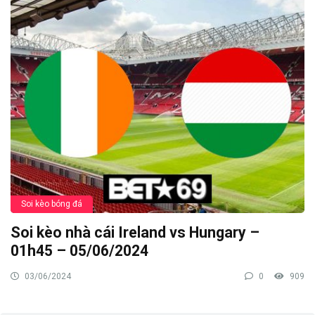
Soi kèo bóng đá
Soi kèo nhà cái Ireland vs Hungary –
01h45 – 05/06/2024
03/06/2024
0
909