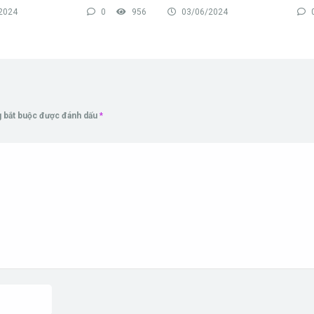
2024
0
956
03/06/2024
g bắt buộc được đánh dấu
*