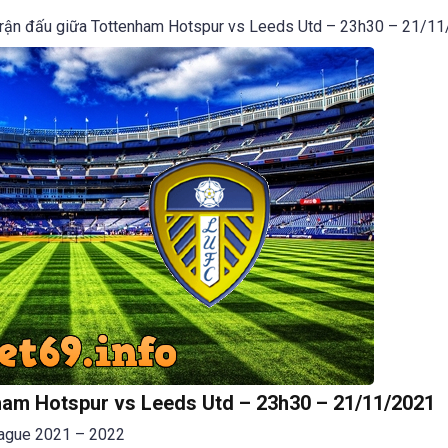
rận đấu giữa Tottenham Hotspur vs Leeds Utd – 23h30 – 21/1
nham Hotspur vs Leeds Utd – 23h30 – 21/11/2021
eague 2021 – 2022