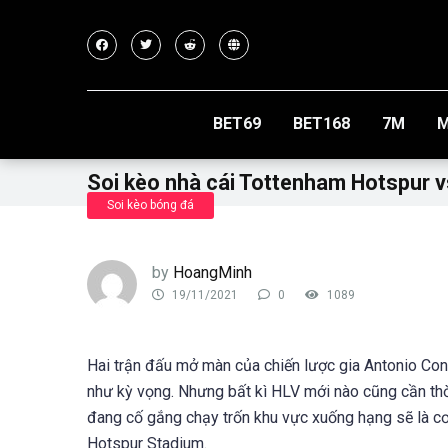
BET69
BET168
7M
M
Soi kèo nhà cái Tottenham Hotspur 
Soi kèo bóng đá
by
HoangMinh
19/11/2021
0
1089
Hai trận đấu mở màn của chiến lược gia Antonio C
như kỳ vọng. Nhưng bất kì HLV mới nào cũng cần thời
đang cố gắng chạy trốn khu vực xuống hạng sẽ là cơ
Hotspur Stadium.