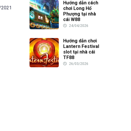
Hướng dẫn cách
1/2021
chơi Long Hổ
Phượng tại nhà
cái W88
24/04/2026
Hướng dẫn chơi
Lantern Festival
slot tại nhà cái
TF88
26/03/2026