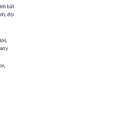
ính bất
nh, đội
lón,
arry
on,