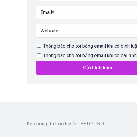
Thông báo cho tôi bằng email khi có bình l
Thông báo cho tôi bằng email khi có bài đă
Kèo bóng đá trực tuyến - BET69.INFO