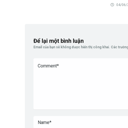
04/06/
Để lại một bình luận
Email của bạn sẽ không được hiển thị công khai.
Các trườn