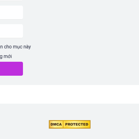
uận cho mục này
ng mới