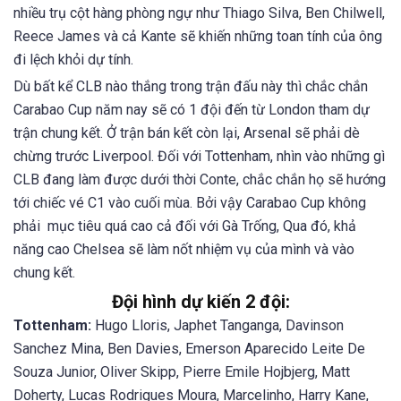
nhiều trụ cột hàng phòng ngự như Thiago Silva, Ben Chilwell,
Reece James và cả Kante sẽ khiến những toan tính của ông
đi lệch khỏi dự tính.
Dù bất kể CLB nào thắng trong trận đấu này thì chắc chắn
Carabao Cup năm nay sẽ có 1 đội đến từ London tham dự
trận chung kết. Ở trận bán kết còn lại, Arsenal sẽ phải dè
chừng trước Liverpool. Đối với Tottenham, nhìn vào những gì
CLB đang làm được dưới thời Conte, chắc chắn họ sẽ hướng
tới chiếc vé C1 vào cuối mùa. Bởi vậy Carabao Cup không
phải mục tiêu quá cao cả đối với Gà Trống, Qua đó, khả
năng cao Chelsea sẽ làm nốt nhiệm vụ của mình và vào
chung kết.
Đội hình dự kiến 2 đội:
Tottenham:
Hugo Lloris, Japhet Tanganga, Davinson
Sanchez Mina, Ben Davies, Emerson Aparecido Leite De
Souza Junior, Oliver Skipp, Pierre Emile Hojbjerg, Matt
Doherty, Lucas Rodrigues Moura, Marcelinho, Harry Kane,