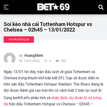
Soi kèo nhà cái Tottenham Hotspur vs
Chelsea – 02h45 – 13/01/2022
Soi kèo bóng đá
by
HoangMinh
10/01/2022
0
895
Ngày 13/01 tới đây, trận đấu lượt về giữa Tottenham và
Chelsea trong khuôn khổ bán kết EFL Cup sẽ được diễn ra
trên sân đấu Tottenham Hotspur Stadium. The Blues đang là
đội được đánh giá cao hơn khi có cách biệt 2 bàn tại lượt đi.
Cùng bet69.info phân tích và
nhận định, dự đoán tỷ số bóng
đá
trận đấu Tottenham Hotspur vs Chelsea – 02h45 –