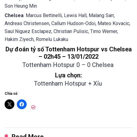
Son Heung Min
Chelsea
: Marcus Bettinelli, Lewis Hall, Malang Sarr,
Andreas Christensen, Callum Hudson-Odoi, Mateo Kovacic,
Saul Niguez Esclapez, Christian Pulisic, Timo Werner,
Hakim Ziyech, Romelu Lukaku
Dự đoán tỷ số Tottenham Hotspur vs Chelsea
– 02h45 – 13/01/2022
Tottenham Hotspur 0 – 0 Chelsea
Lựa chọn:
Tottenham Hotspur + Xỉu
Chia sẻ:
Read More