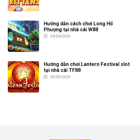
Hướng dẫn cách chơi Long Hổ
Phượng tại nhà cái W88
24/04/2026
Hướng dẫn chơi Lantern Festival slot
tại nhà cái TF88
26/03/2026