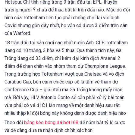
Hotspur. Chỉ tính riêng trong 9 trận đấu tại EPL, thuyền
trưởng người Ý chưa để thua bất kì trận đấu nào. Mặc dù đội
hình của Tottenham liên tục phải chống chọi lại với dịch
Covid nhưng gần đây nhất, họ vẫn có được 3 điểm trên sân
của Watford.
18 trận đấu tại sân chơi cao nhất nước Anh, CLB Tottenham
đang có 10 thắng, 3 hòa và 5 thua. Qua thành tích này, Gà
Trống đang có 33 điểm, chỉ kém đại kình địch Arsenal 2
điểm để chen chân vào nhóm tham dự Champions League.
Trong trường hợp Tottenham vượt qua Chelsea và vô địch
Carabao Cup, bên cạnh chiếc cúp sẽ là tấm vé tham dự
Conference Cup – giải đấu mà Gà Trống không mấy mặn
mà. Bởi vậy, HLV Antonio Conte sẽ cần phải xử lý bài toán
vừa phải có vé đi C1 lẫn mang về một danh hiệu sau rất
nhiều thập kỉ đội bóng này không dành được danh hiệu nào
Theo dõi
bảng kèo bóng đá bet168
để nắm bắt tỷ lệ cược
và dễ dàng đưa ra nhận định chính xác hơn.