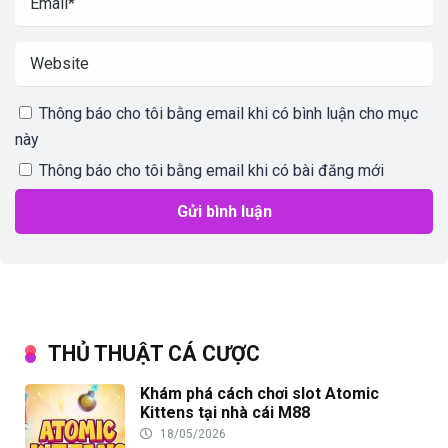
Thông báo cho tôi bằng email khi có bình luận cho mục
này
Thông báo cho tôi bằng email khi có bài đăng mới
THỦ THUẬT CÁ CƯỢC
Khám phá cách chơi slot Atomic
Kittens tại nhà cái M88
18/05/2026