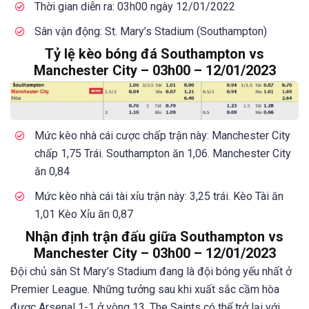
Thời gian diễn ra: 03h00 ngày 12/01/2022
Sân vận động: St. Mary’s Stadium (Southampton)
Tỷ lệ kèo bóng đá Southampton vs
Manchester City – 03h00 – 12/01/2023
Mức kèo nhà cái cược chấp trận này: Manchester City
chấp 1,75 Trái. Southampton ăn 1,06. Manchester City
ăn 0,84
Mức kèo nhà cái tài xỉu trận này: 3,25 trái. Kèo Tài ăn
1,01 Kèo Xỉu ăn 0,87
Nhận định trận đấu giữa Southampton vs
Manchester City – 03h00 – 12/01/2023
Đội chủ sân St Mary’s Stadium đang là đội bóng yếu nhất ở
Premier League. Những tưởng sau khi xuất sắc cầm hòa
được Arsenal 1-1 ở vòng 13, The Saints có thể trở lại với