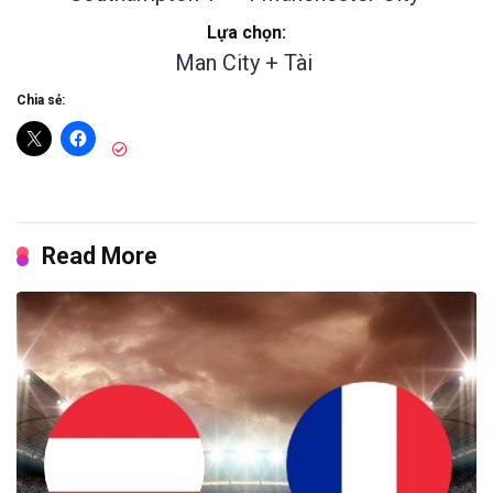
Lựa chọn:
Man City + Tài
Chia sẻ:
Read More