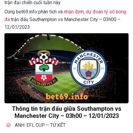
trận đại chiến cuối tuần này.
Cùng bet69.info phân tích và
nhận định, dự đoán tỷ số bóng
đá
trận đấu
Southampton vs Manchester City – 03h00 –
12/01/2023
Thông tin trận đấu giữa Southampton vs
Manchester City – 03h00 – 12/01/2023
ANH: EFL CUP – TỨ KẾT