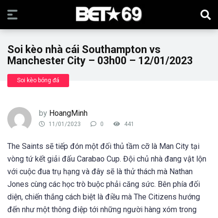
Soi kèo nhà cái Southampton vs
Manchester City – 03h00 – 12/01/2023
Soi kèo bóng đá
by
HoangMinh
11/01/2023
0
441
The Saints sẽ tiếp đón một đối thủ tầm cỡ là Man City tại
vòng tứ kết giải đấu Carabao Cup. Đội chủ nhà đang vật lộn
với cuộc đua trụ hạng và đây sẽ là thử thách mà Nathan
Jones cùng các học trò buộc phải căng sức. Bên phía đối
diện, chiến thắng cách biệt là điều mà The Citizens hướng
đến như một thông điệp tới những người hàng xóm trong