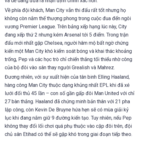
và dễ dàng đưa ra nhận định chính xác hơn.
Về phía đội khách, Man City vẫn thi đấu rất tốt nhưng họ
không còn nắm thế thượng phong trong cuộc đua đến ngôi
vương Premier League. Trên bảng xếp hạng lúc này, City
đang xếp thứ 2 nhưng kém Arsenal tới 5 điểm. Trong trận
đấu mới nhất gặp Chelsea, người hâm mộ bất ngờ chứng
kiến một Man City khó kiểm soát bóng và khai thác khoảng
trống, Pep và các học trò chỉ chiến thắng tối thiểu nhờ công
của bộ đôi vào sân thay người Grealish và Mahrez.
Đương nhiên, với sự xuất hiện của tân binh Elling Haaland,
hàng công Man City thuộc dạng khủng nhất EPL khi đã xé
lưới đối thủ 45 lần – con số gần gấp đôi Man United với chỉ
27 bàn thắng. Haaland đã chứng minh bản thân với 21 pha
lập công, còn Kevin De Bruyne hứa hẹn sẽ có mùa giải kỷ
lục khi đang nắm giữ 9 đường kiến tạo. Tuy nhiên, nếu Pep
không thay đổi lối chơi quá phụ thuộc vào cặp đôi trên, đội
chủ sân Etihad có thể sẽ gặp khó trong giai đoạn tiếp theo.