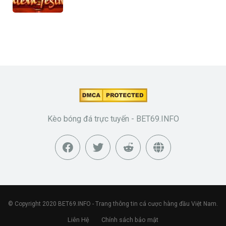
Kèo bóng đá trực tuyến - BET69.INFO
© Copyright 2020
BET69.INFO
- Trang thông tin cá cược hàng đầu Việt Nam.
Liên Hệ
Chính sách bảo mật