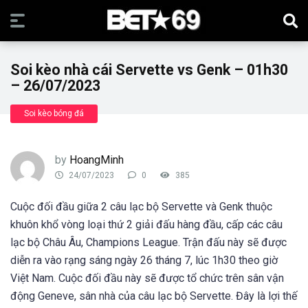
Soi kèo nhà cái Servette vs Genk – 01h30
– 26/07/2023
Soi kèo bóng đá
by
HoangMinh
24/07/2023
0
385
Cuộc đối đầu giữa 2 câu lạc bộ Servette và Genk thuộc
khuôn khổ vòng loại thứ 2 giải đấu hàng đầu, cấp các câu
lạc bộ Châu Âu, Champions League. Trận đấu này sẽ được
diễn ra vào rạng sáng ngày 26 tháng 7, lúc 1h30 theo giờ
Việt Nam. Cuộc đối đầu này sẽ được tổ chức trên sân vận
động Geneve, sân nhà của câu lạc bộ Servette. Đây là lợi thế