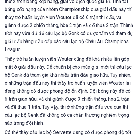
thứ 2 trên bảng xếp hạng, giải vô địch quốc gia Bỉ. Tính tại
bảng xếp hạng của nhóm Championship của giải đấu này thì
thầy trò huấn luyện viên Wouter đã có 6 trận thi đấu, và
giành được 2 chiến thắng, hòa 2 trận và để thua 2 trận. Thành
tích này vừa đủ để câu lạc bộ Genk có được tấm vé tham dự
giải đấu hàng đầu cấp các câu lạc bộ Châu Âu, Champions
League.
Thầy trò huấn luyện viên Wouter cũng đã khá nhiều lần góp
mặt ở giải đấu này. Để chuẩn bị cho mùa giải mới thì câu lạc
bộ Genk đã tham gia khá nhiều trận đấu giao hữu. Tuy nhiên,
ở những trận đấu này thì thầy trò huấn luyện viên Wouter lại
đang không có được phong độ ổn định. Đội bóng này đã có
6 trận giao hữu, và chỉ giành được 3 chiến thắng, hòa 2 trận
và để thua 1 trận. Tuy vậy, thì ở những trận đấu vừa qua thì
câu lạc bộ Genk đã không có ca chấn thương nghiêm trọng
nào trong đội hình.
Có thể thấy câu lạc bộ Servette đang có được phong độ tốt