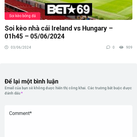
Soi kèo bóng đá
Soi kèo nhà cái Ireland vs Hungary –
01h45 – 05/06/2024
03/06/2024
0
909
Để lại một bình luận
Email của bạn sẽ không được hiển thị công khai.
Các trường bắt buộc được
đánh dấu
*