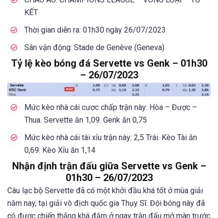
KẾT
Thời gian diễn ra: 01h30 ngày 26/07/2023
Sân vận động: Stade de Genève (Geneva)
Tỷ lệ kèo bóng đá Servette vs Genk – 01h30
– 26/07/2023
Mức kèo nhà cái cược chấp trận này: Hòa – Được –
Thua. Servette ăn 1,09. Genk ăn 0,75
Mức kèo nhà cái tài xỉu trận này: 2,5 Trái. Kèo Tài ăn
0,69. Kèo Xỉu ăn 1,14
Nhận định trận đấu giữa Servette vs Genk –
01h30 – 26/07/2023
Câu lạc bộ Servette đã có một khởi đầu khá tốt ở mùa giải
năm nay, tại giải vô địch quốc gia Thụy Sĩ. Đội bóng này đã
có được chiến thắng khá đậm ở ngay trận đấu mở màn trước