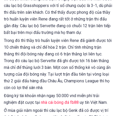
câu lạc bộ Grasshoppers với tỉ số chung cuộc là 3-1, dù phải
thi đấu trên sân khách. Có thể thấy được phong độ của thầy
trò huấn luyện viên Rene đang rất tốt ở những trận thi đấu
gần đây. Câu lạc bộ Servette đang có chuỗi 12 trận liên tiếp
bất bại trên mọi đấu trường mà họ tham dự.
Trong đó thì thầy trò huấn luyện viên Rene đã giành được tới
10 chiến thắng và chỉ để hòa 2 trận. Chỉ tính những trận
thắng thì đội bóng này đang có 6 trận thắng lợi liên tục.
Trong đó câu lạc bộ Servette đã ghi được tới 16 bàn thắng
mà chỉ để thủng lưới 3 bàn. Một con số thống kê vô cùng ấn
tượng của đội bóng này. Tại lượt trận đầu tiên tại vòng loại
thứ 2 giải đấu hàng đầu Châu Âu, Champions League thì họ
còn có lợi thế sân nhà.
Đăng ký tài khoản nhận ngay 50.000 vnd miễn phí trải
nghiệm đặt cược tại
nhà cái bóng đá fb88
uy tín Việt Nam.
Ở mùa giải năm ngoái thì câu lạc bộ Genk đã có được vị trí