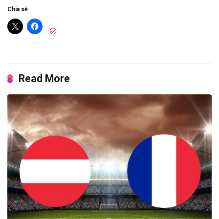
Chia sẻ:
Read More