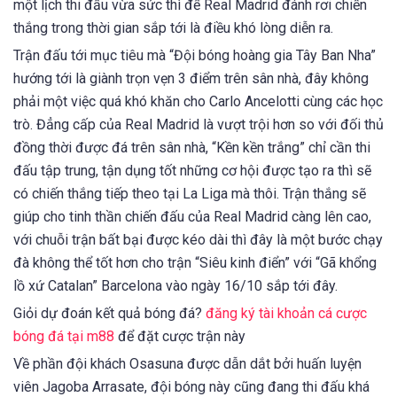
một lịch thi đấu vừa sức thì để Real Madrid đánh rơi chiến
thắng trong thời gian sắp tới là điều khó lòng diễn ra.
Trận đấu tới mục tiêu mà “Đội bóng hoàng gia Tây Ban Nha”
hướng tới là giành trọn vẹn 3 điểm trên sân nhà, đây không
phải một việc quá khó khăn cho Carlo Ancelotti cùng các học
trò. Đẳng cấp của Real Madrid là vượt trội hơn so với đối thủ
đồng thời được đá trên sân nhà, “Kền kền trắng” chỉ cần thi
đấu tập trung, tận dụng tốt những cơ hội được tạo ra thì sẽ
có chiến thắng tiếp theo tại La Liga mà thôi. Trận thắng sẽ
giúp cho tinh thần chiến đấu của Real Madrid càng lên cao,
với chuỗi trận bất bại được kéo dài thì đây là một bước chạy
đà không thể tốt hơn cho trận “Siêu kinh điển” với “Gã khổng
lồ xứ Catalan” Barcelona vào ngày 16/10 sắp tới đây.
Giỏi dự đoán kết quả bóng đá?
đăng ký tài khoản cá cược
bóng đá tại m88
để đặt cược trận này
Về phần đội khách Osasuna được dẫn dắt bởi huấn luyện
viên Jagoba Arrasate, đội bóng này cũng đang thi đấu khá