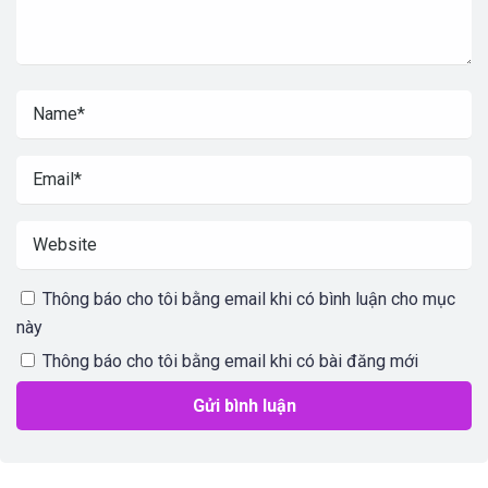
Thông báo cho tôi bằng email khi có bình luận cho mục
này
Thông báo cho tôi bằng email khi có bài đăng mới