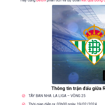
Hãy cùng
bet69
phân tích và dự đoán
kết quả bóng 
Thông tin trận đấu giữa 
TÂY BAN NHA: LA LIGA – VÒNG 25
Thời gian diễn ra: 03h00 ngày 19/02/2024