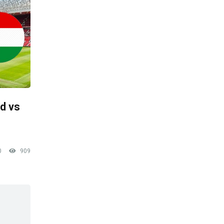
nd vs
0
909