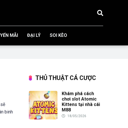
YẾN MÃI
ĐẠI LÝ
SOI KÈO
THỦ THUẬT CÁ CƯỢC
Khám phá cách
chơi slot Atomic
 sẽ
Kittens tại nhà cái
M88
ân binh
18/05/2026