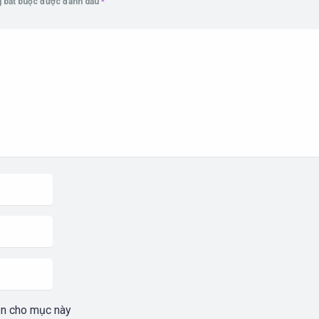
g bắt buộc được đánh dấu
*
uận cho mục này