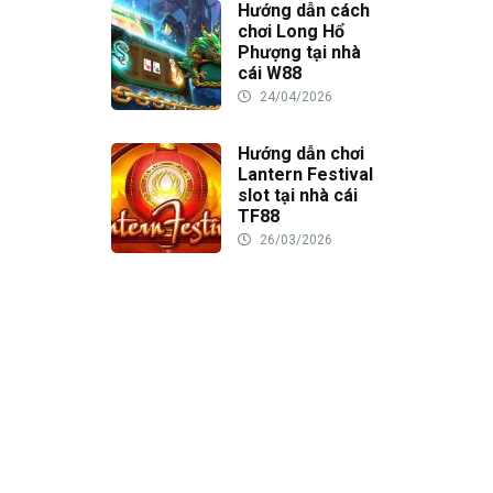
Hướng dẫn cách
chơi Long Hổ
Phượng tại nhà
cái W88
24/04/2026
Hướng dẫn chơi
Lantern Festival
slot tại nhà cái
TF88
26/03/2026