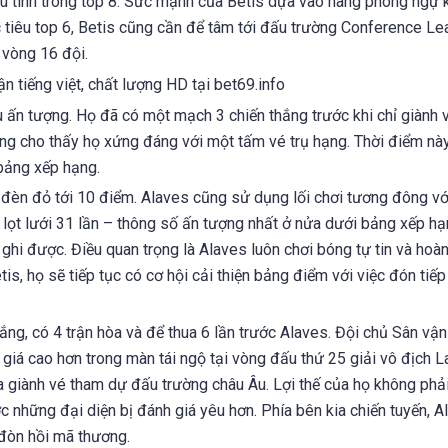
u tính trong top 8. Sức mạnh của Betis dựa vào hàng phòng ngự k
c tiêu top 6, Betis cũng cần để tâm tới đấu trường Conference L
 vòng 16 đội.
ận tiếng việt, chất lượng HD tại bet69.info
u ấn tượng. Họ đã có một mạch 3 chiến thắng trước khi chỉ giành 
ng cho thấy họ xứng đáng với một tấm vé trụ hạng. Thời điểm này
 bảng xếp hạng.
đèn đỏ tới 10 điểm. Alaves cũng sử dụng lối chơi tương đông với
ọt lưới 31 lần – thông số ấn tượng nhất ở nửa dưới bảng xếp hạ
ghi được. Điều quan trọng là Alaves luôn chơi bóng tự tin và hoà
is, họ sẽ tiếp tục có cơ hội cải thiện bảng điểm với việc đón tiếp
hắng, có 4 trận hòa và để thua 6 lần trước Alaves. Đội chủ Sân vậ
giá cao hơn trong màn tái ngộ tại vòng đấu thứ 25 giải vô địch La
 giành vé tham dự đấu trường châu Âu. Lợi thế của họ không phải
ớc những đại diện bị đánh giá yêu hơn. Phía bên kia chiến tuyến, 
 đòn hồi mã thương.