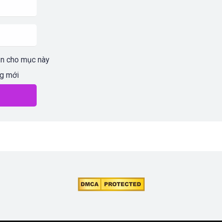
uận cho mục này
ng mới