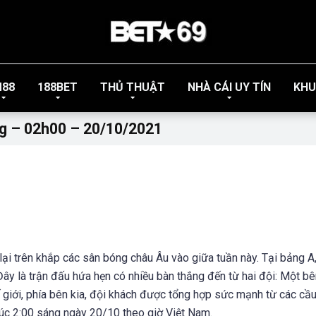
88
188BET
THỦ THUẬT
NHÀ CÁI UY TÍN
KHU
ig – 02h00 – 20/10/2021
i trên khắp các sân bóng châu Âu vào giữa tuần này. Tại bảng A,
y là trận đấu hứa hẹn có nhiều bàn thắng đến từ hai đội: Một bê
giới, phía bên kia, đội khách được tổng hợp sức mạnh từ các cầu 
c 2:00 sáng ngày 20/10 theo giờ Việt Nam.