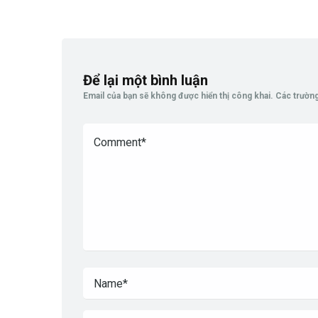
Để lại một bình luận
Email của bạn sẽ không được hiển thị công khai.
Các trườn