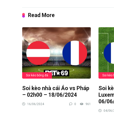
Read More
Soi kèo bóng đá
Soi kèo
Soi kèo nhà cái Áo vs Pháp
Soi kè
– 02h00 – 18/06/2024
Luxem
06/06
16/06/2024
0
961
04/06/