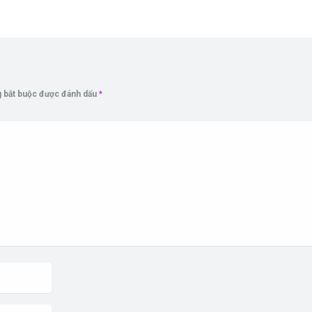
g bắt buộc được đánh dấu
*