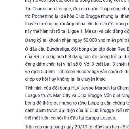
này nã vào lưới các đối thủ trong nước, cùng với đó 
Tại Champions League, đại gia nước Pháp cũng chưa đ
trò Pochettino lại để hòa Club Brugge nhưng lại thắng
thuyền trưởng người Argentina cần lèo lái đội bóng 
này thể hiện rất rõ tại Ligue 1, Messi và các đồng đ
Đăng ký tài khoản nhận ngay 50.000 vnd miễn phí tr
Ở đầu cầu Bundesliga, đội bóng của tập đoàn Red B
của RB Leipzig hơn hết đang cần đội bóng trở lại đú
đang dậm chân tại vị trí số 8. Với 3 thất bại, 3 chi
vô địch 5 điểm. Tất nhiên Bundesliga vẫn chưa đi đ
chớp cơ hội hay không lại là chuyện khác.
Tình hình của đội bóng HLV Jesse Marsch tại Cham
League trước Man City và Club Brugge. Vẫn biết rằng
bóng đá thế giới, nhưng rõ ràng Leipzig cần chứng 
dành điểm trước đại diện của Bỉ Club Brugge. Nếu n
thể mất luôn cơ hội thi đấu tại Europa League.
Trận cầu rạng sáng ngày 20/10 tới đây hứa hẹn sẽ l