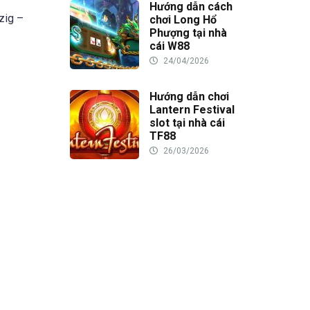
Hướng dẫn cách
zig –
chơi Long Hổ
Phượng tại nhà
cái W88
24/04/2026
Hướng dẫn chơi
Lantern Festival
slot tại nhà cái
TF88
26/03/2026