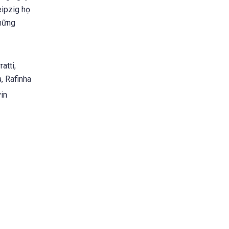
eipzig họ
những
atti,
, Rafinha
in