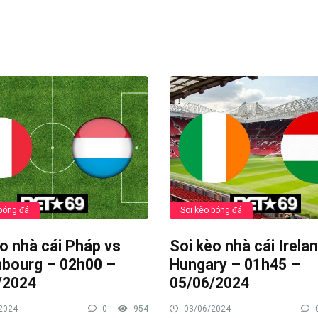
 bóng đá
Soi kèo bóng đá
o nhà cái Pháp vs
Soi kèo nhà cái Irela
bourg – 02h00 –
Hungary – 01h45 –
/2024
05/06/2024
2024
0
954
03/06/2024