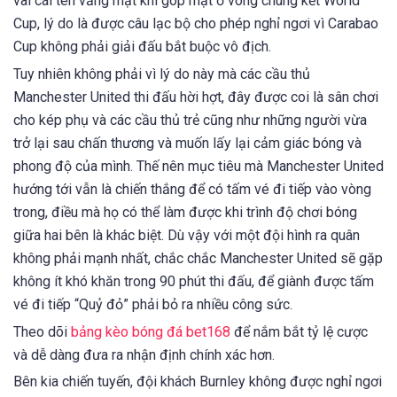
vài cái tên vắng mặt khi góp mặt ở vòng chung kết World
Cup, lý do là được câu lạc bộ cho phép nghỉ ngơi vì Carabao
Cup không phải giải đấu bắt buộc vô địch.
Tuy nhiên không phải vì lý do này mà các cầu thủ
Manchester United thi đấu hời hợt, đây được coi là sân chơi
cho kép phụ và các cầu thủ trẻ cũng như những người vừa
trở lại sau chấn thương và muốn lấy lại cảm giác bóng và
phong độ của mình. Thế nên mục tiêu mà Manchester United
hướng tới vẫn là chiến thắng để có tấm vé đi tiếp vào vòng
trong, điều mà họ có thể làm được khi trình độ chơi bóng
giữa hai bên là khác biệt. Dù vậy với một đội hình ra quân
không phải mạnh nhất, chắc chắc Manchester United sẽ gặp
không ít khó khăn trong 90 phút thi đấu, để giành được tấm
vé đi tiếp “Quỷ đỏ” phải bỏ ra nhiều công sức.
Theo dõi
bảng kèo bóng đá bet168
để nắm bắt tỷ lệ cược
và dễ dàng đưa ra nhận định chính xác hơn.
Bên kia chiến tuyến, đội khách Burnley không được nghỉ ngơi