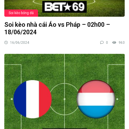
Soi kèo bóng đá
Soi kèo nhà cái Áo vs Pháp – 02h00 –
18/06/2024
16/06/2024
0
963