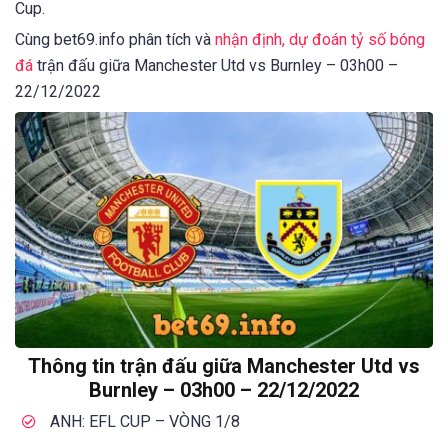
Cup.
Cùng bet69.info phân tích và
nhận định, dự đoán tỷ số bóng
đá
trận đấu giữa Manchester Utd vs Burnley – 03h00 –
22/12/2022
Thông tin trận đấu giữa Manchester Utd vs
Burnley – 03h00 – 22/12/2022
ANH: EFL CUP – VÒNG 1/8