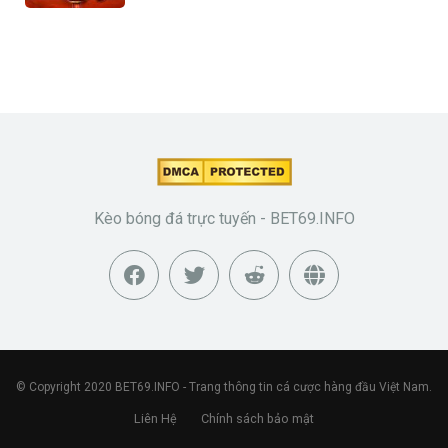
Kèo bóng đá trực tuyến - BET69.INFO
© Copyright 2020
BET69.INFO
- Trang thông tin cá cược hàng đầu Việt Nam.
Liên Hệ
Chính sách bảo mật