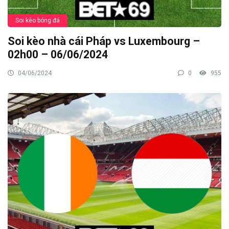
Soi kèo bóng đá
Soi kèo nhà cái Pháp vs Luxembourg –
02h00 – 06/06/2024
04/06/2024
0
955