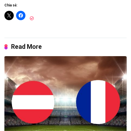
Chia sẻ:
Read More