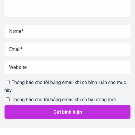
Thông báo cho tôi bằng email khi có bình luận cho mục
này
Thông báo cho tôi bằng email khi có bài đăng mới