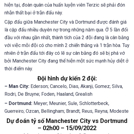
hiện tại, đoàn quân của huấn luyện viên Terzic sẽ phải đón
nhận thất bại ở trận đấu này.
Cặp đấu giữa Manchester City và Dortmund được đánh giá
là cặp đấu nhiều duyên nợ trong những năm qua. Ở 5 lần đối
đầu với nhau gần nhất, thành tích của 2 đội đang là cân bằng
với việc mỗi đội có cho mình 2 chiến thắng và 1 trận hòa. Tuy
nhiên ở trận đấu tới đây có lẽ sự cân bằng đó sẽ bị phá vớ
bởi Manchester City đang thể hiện một sức mạnh hủy diệt ở
thời điểm này.
Đội hình dự kiến 2 đội:
– Man City:
Ederson; Cancelo, Dias, Akanji, Gomez; Silva,
Rodri, De Bruyne; Foden, Haaland, Grealish
– Dortmund:
Meyer; Meunier, Sule, Schlotterbeck,
Guerreiro; Ozcan, Bellingham; Brandt, Reus, Reyna; Modeste
Dự đoán tỷ số Manchester City vs Dortmund
– 02h00 – 15/09/2022