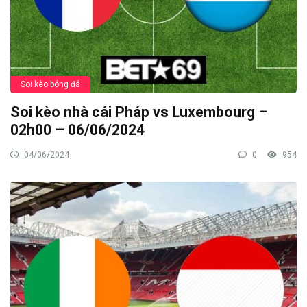
Soi kèo bóng đá
Soi kèo nhà cái Pháp vs Luxembourg –
02h00 – 06/06/2024
04/06/2024
0
954