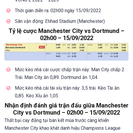
Thời gian diễn ra: 02h00 ngày 15/09/2022
Sân vận động: Etihad Stadium (Manchester)
Tỷ lệ cược Manchester City vs Dortmund –
02h00 – 15/09/2022
Mức kèo nhà cái cược chấp trận này: Man City chấp 2
Trái. Man City ăn 0,89. Dortmund ăn 1,04
Mức kèo nhà cái tài xỉu trận này: 3,5 trái. Kèo Tài ăn
0,85. Kèo Xỉu ăn 1,05
Nhận định đánh giá trận đấu giữa Manchester
City vs Dortmund – 02h00 – 15/09/2022
Thất bại cay đắng tại bán kết mùa trước càng khiến
Manchester City khao khát danh hiệu Champions League