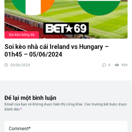
Soi kèo bóng đá
Soi kèo nhà cái Ireland vs Hungary –
01h45 – 05/06/2024
03/06/2024
0
909
Để lại một bình luận
Email của bạn sẽ không được hiển thị công khai.
Các trường bắt buộc được
đánh dấu
*