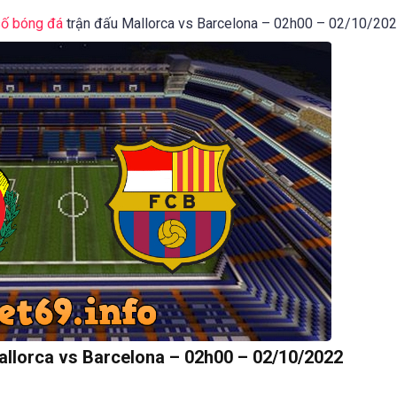
số bóng đá
trận đấu Mallorca vs Barcelona – 02h00 – 02/10/20
allorca vs Barcelona – 02h00 – 02/10/2022