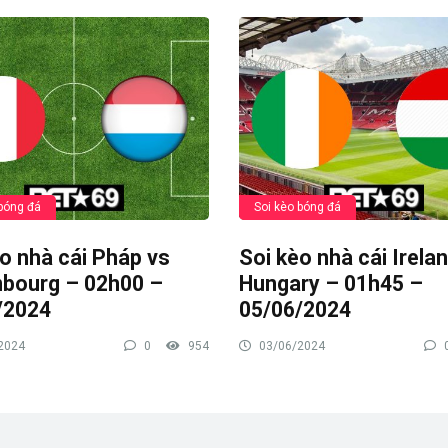
 bóng đá
Soi kèo bóng đá
o nhà cái Pháp vs
Soi kèo nhà cái Irela
bourg – 02h00 –
Hungary – 01h45 –
/2024
05/06/2024
2024
0
954
03/06/2024