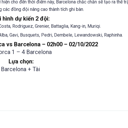
 hiện cho đến thời điểm này, Barcelona chắc chắn sẽ tạo ra thế tr
 các đồng đội nâng cao thành tích ghi bàn.
i hình dự kiến 2 đội:
Costa, Rodriguez, Grenier, Battaglia, Kang-in, Muriqi.
, Alba, Gavi, Busquets, Pedri, Dembele, Lewandowski, Raphinha.
ca vs Barcelona – 02h00 – 02/10/2022
orca 1 – 4 Barcelona
Lựa chọn:
Barcelona + Tài