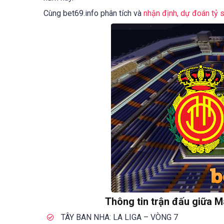
Cùng bet69.info phân tích và
nhận định, dự đoán tỷ 
Thông tin trận đấu giữa M
TÂY BAN NHA: LA LIGA – VÒNG 7