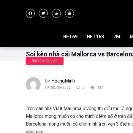
BET69
BET168
7M
M
Soi kèo nhà cái Mallorca vs Barcelo
Soi kèo bóng đá
by
HoangMinh
30/09/2022
0
437
Trên sân nhà Visit Mallorca ở vòng thi đấu thứ 7, n
Mallorca mong muốn có cho mình điểm số ở trận đấu 
Barcelona mong muốn có cho mình trọn vẹn 3 điểm qu
năm nay.