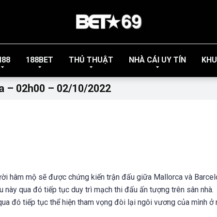
88
188BET
THỦ THUẬT
NHÀ CÁI UY TÍN
KHU
na – 02h00 – 02/10/2022
gười hâm mộ sẽ được chứng kiến trận đấu giữa Mallorca và Barcel
này qua đó tiếp tục duy trì mạch thi đấu ấn tượng trên sân nhà.
a đó tiếp tục thể hiện tham vọng đòi lại ngôi vương của mình ở 