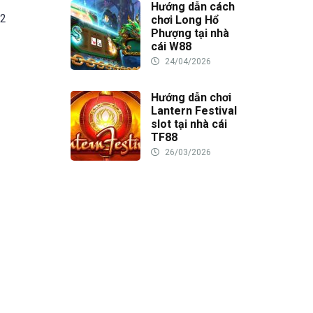
Hướng dẫn cách
22
chơi Long Hổ
Phượng tại nhà
cái W88
24/04/2026
Hướng dẫn chơi
Lantern Festival
slot tại nhà cái
TF88
26/03/2026