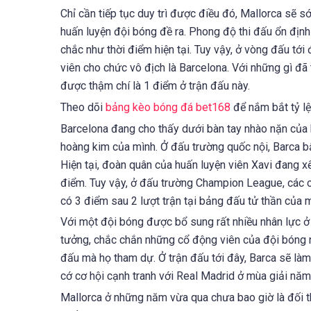
Chỉ cần tiếp tục duy trì được điều đó, Mallorca sẽ 
huấn luyện đội bóng đề ra. Phong độ thi đấu ổn định 
chắc như thời điểm hiện tại. Tuy vậy, ở vòng đấu tớ
viên cho chức vô địch là Barcelona. Với những gì đã
được thậm chí là 1 điểm ở trận đấu này.
Theo dõi
bảng kèo bóng đá bet168
để nắm bắt tỷ lệ
Barcelona đang cho thấy dưới bàn tay nhào nặn của h
hoàng kim của mình. Ở đấu trường quốc nội, Barca bấ
Hiện tại, đoàn quân của huấn luyện viên Xavi đang x
điểm. Tuy vậy, ở đấu trường Champion League, các c
có 3 điểm sau 2 lượt trận tại bảng đấu tử thần của m
Với một đội bóng được bổ sung rất nhiều nhân lực ở
tưởng, chắc chắn những cổ động viên của đội bóng 
đấu mà họ tham dự. Ở trận đấu tới đây, Barca sẽ làm
cớ cơ hội cạnh tranh với Real Madrid ở mùa giải năm
Mallorca ở những năm vừa qua chưa bao giờ là đối t