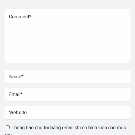
Thông báo cho tôi bằng email khi có bình luận cho mục