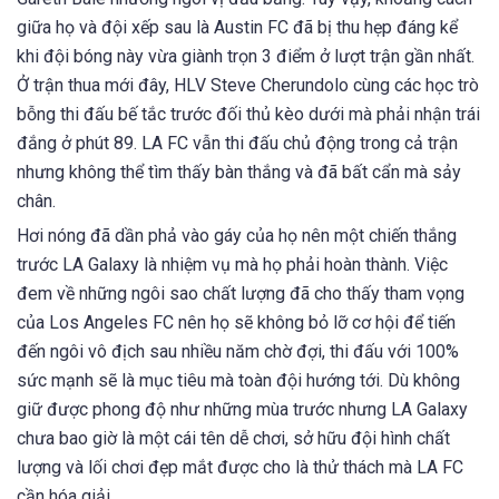
giữa họ và đội xếp sau là Austin FC đã bị thu hẹp đáng kể
khi đội bóng này vừa giành trọn 3 điểm ở lượt trận gần nhất.
Ở trận thua mới đây, HLV Steve Cherundolo cùng các học trò
bỗng thi đấu bế tắc trước đối thủ kèo dưới mà phải nhận trái
đắng ở phút 89. LA FC vẫn thi đấu chủ động trong cả trận
nhưng không thể tìm thấy bàn thắng và đã bất cẩn mà sảy
chân.
Hơi nóng đã dần phả vào gáy của họ nên một chiến thắng
trước LA Galaxy là nhiệm vụ mà họ phải hoàn thành. Việc
đem về những ngôi sao chất lượng đã cho thấy tham vọng
của Los Angeles FC nên họ sẽ không bỏ lỡ cơ hội để tiến
đến ngôi vô địch sau nhiều năm chờ đợi, thi đấu với 100%
sức mạnh sẽ là mục tiêu mà toàn đội hướng tới. Dù không
giữ được phong độ như những mùa trước nhưng LA Galaxy
chưa bao giờ là một cái tên dễ chơi, sở hữu đội hình chất
lượng và lối chơi đẹp mắt được cho là thử thách mà LA FC
cần hóa giải.