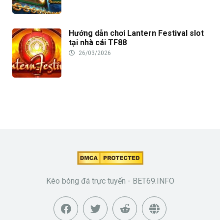
Hướng dẫn chơi Lantern Festival slot
tại nhà cái TF88
26/03/2026
Kèo bóng đá trực tuyến - BET69.INFO