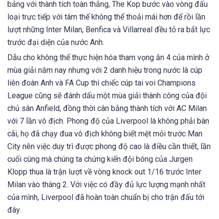
bảng với thành tích toàn thắng, The Kop bước vào vòng đấu
loại trực tiếp với tâm thế không thể thoải mái hơn để rồi lần
lượt những Inter Milan, Benfica và Villarreal đều tỏ ra bất lực
trước đại diện của nước Anh.
Dẫu cho không thể thực hiện hóa tham vọng ăn 4 của mình ở
mùa giải năm nay nhưng với 2 danh hiệu trong nước là cúp
liên đoàn Anh và FA Cup thì chiếc cúp tai voi Champions
League cũng sẽ đánh dấu một mùa giải thành công của đội
chủ sân Anfield, đồng thời cân bằng thành tích với AC Milan
với 7 lần vô địch. Phong độ của Liverpool là không phải bàn
cãi, họ đã chạy đua vô địch không biết mệt mỏi trước Man
City nên việc duy trì được phong độ cao là điều cần thiết, lần
cuối cùng mà chúng ta chứng kiến đội bóng của Jurgen
Klopp thua là trận lượt về vòng knock out 1/16 trước Inter
Milan vào tháng 2. Với việc có đầy đủ lực lượng mạnh nhất
của mình, Liverpool đã hoàn toàn chuẩn bị cho trận đấu tới
đây.