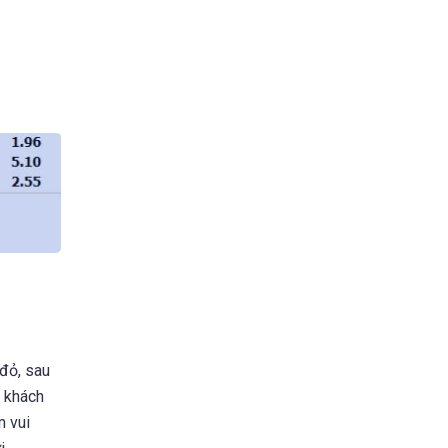
đỏ, sau
m khách
m vui