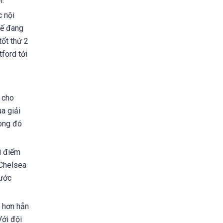
i.
c nội
hế đang
tốt thứ 2
ford tới
 cho
a giải
rong đó
i điểm
 Chelsea
rước
g hơn hẳn
Với đội