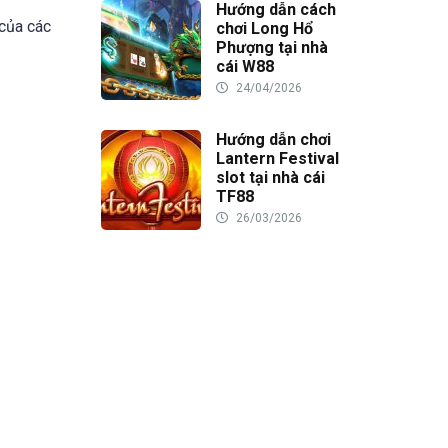
Hướng dẫn cách
 của các
chơi Long Hổ
Phượng tại nhà
cái W88
24/04/2026
Hướng dẫn chơi
Lantern Festival
slot tại nhà cái
TF88
26/03/2026