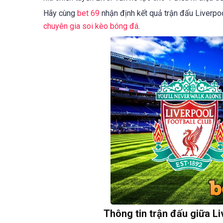
Hãy cùng
bet 69
nhận định kết quả trận đấu Liverpo
chuyên gia soi kèo bóng đá
.
Thông tin trận đấu giữa L