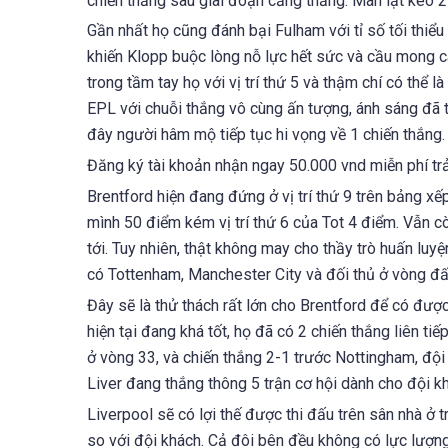
chiến thắng sau giai đoạn căng thẳng. Màn lật kèo 
Gần nhất họ cũng đánh bại Fulham với tỉ số tối thiểu
khiến Klopp buộc lòng nỗ lực hết sức và cầu mong c
trong tầm tay họ với vị trí thứ 5 và thậm chí có thể 
EPL với chuỗi thắng vô cùng ấn tượng, ánh sáng đã t
đây người hâm mộ tiếp tục hi vọng về 1 chiến thắng.
Đăng ký tài khoản nhận ngay 50.000 vnd miễn phí tr
Brentford hiện đang đứng ở vị trí thứ 9 trên bảng x
mình 50 điểm kém vị trí thứ 6 của Tot 4 điểm. Vẫn 
tới. Tuy nhiên, thật không may cho thầy trò huấn luy
có Tottenham, Manchester City và đối thủ ở vòng đấu
Đây sẽ là thử thách rất lớn cho Brentford để có đư
hiện tại đang khá tốt, họ đã có 2 chiến thắng liên t
ở vòng 33, và chiến thắng 2-1 trước Nottingham, độ
Liver đang thắng thông 5 trận cơ hội dành cho đội k
Liverpool sẽ có lợi thế được thi đấu trên sân nhà ở 
so với đội khách. Cả đôi bên đều không có lực lượng