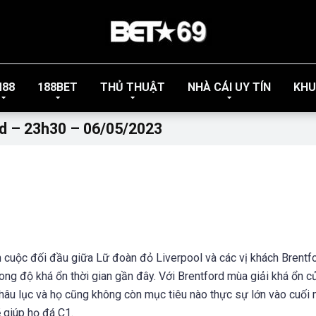
88
188BET
THỦ THUẬT
NHÀ CÁI UY TÍN
KHU
rd – 23h30 – 06/05/2023
 cuộc đối đầu giữa Lữ đoàn đỏ Liverpool và các vị khách Brentf
ng độ khá ổn thời gian gần đây. Với Brentford mùa giải khá ổn c
hâu lục và họ cũng không còn mục tiêu nào thực sự lớn vào cuối
ẽ giúp họ đá C1.