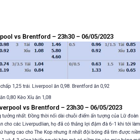
rpool vs Brentford – 23h30 – 06/05/2023
hấp 1,25 trái. Liverpool ăn 0,98. Brentford ăn 0,92
i ăn 0,80 Kèo Xỉu ăn 1,08
iverpool vs Brentford – 23h30 – 06/05/2023
tưởng nhất. Đồng thời nối dài chuỗi điểm ấn tượng của Lữ đoàn 
mắn cho các Liverpudlian, họ đã có thắng lợi đậm đà 6-1 khi tới là
hứ hạng cao cho The Kop nhưng ít nhất đội bóng đã tìm được niề