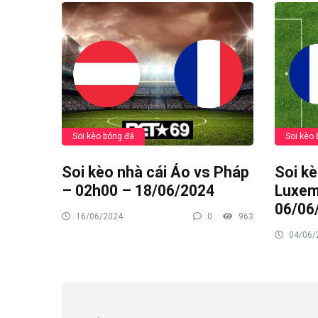
Soi kèo bóng đá
Soi kèo
Soi kèo nhà cái Áo vs Pháp
Soi kè
– 02h00 – 18/06/2024
Luxem
06/06
16/06/2024
0
963
04/06/