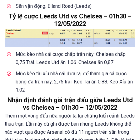
Sân vận động: Elland Road (Leeds)
Tỷ lệ cược Leeds Utd vs Chelsea – 01h30 –
12/05/2022
Mức kèo nhà cái cược chấp trận này: Chelsea chấp
0,75 Trái. Leeds Utd ăn 1,06. Chelsea ăn 0,87
Mức kèo tài xỉu nhà cái đưa ra, để tham gia cá cược
bóng đá trận này: 2,75 trái. Kèo Tài ăn 0,88. Kèo Xỉu ăn
1,02
Nhận định đánh giá trận đấu giữa Leeds Utd
vs Chelsea – 01h30 – 12/05/2022
Thêm một vòng đấu nữa người ta lại chứng kiến cảnh Leeds
thua trận. Lần này dù ghi được bàn nhưng Leeds không thể
nào vượt qua được Arsenal có đủ 11 người trên sân trong