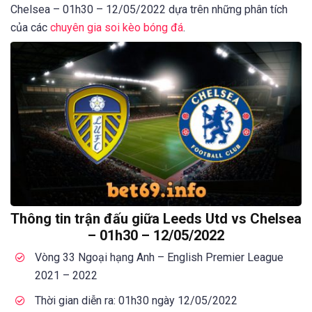
Chelsea – 01h30 – 12/05/2022 dựa trên những phân tích
của các
chuyên gia soi kèo bóng đá
.
Thông tin trận đấu giữa Leeds Utd vs Chelsea
– 01h30 – 12/05/2022
Vòng 33 Ngoại hạng Anh – English Premier League
2021 – 2022
Thời gian diễn ra: 01h30 ngày 12/05/2022