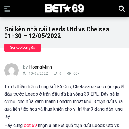
Soi kèo nhà cái Leeds Utd vs Chelsea –
01h30 – 12/05/2022
Soi kèo bóng đá
by
HoangMinh
10/05/2022
0
667
Trước thềm trận chung kết FA Cup, Chelsea sẽ có cuộc quyết
đấu trước Leeds ở trận đấu đá bù vòng 33 EPL. Đây sẽ là
cơ hội cho nửa xanh thành London thoát khỏi 3 trận đấu vừa
qua liên tiếp hòa và thua khiến cho vị trí thứ 3 đang dần lung
lay.
Hãy cùng
bet 69
nhận định kết quả trận đấu Leeds Utd vs