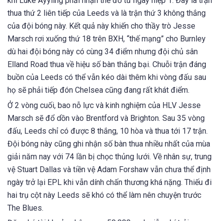
khi Luke Ayyling phải nhận thẻ đỏ từ ngay hiệp 1. Đây là trận
thua thứ 2 liên tiếp của Leeds và là trận thứ 3 không thắng
của đội bóng này. Kết quả này khiến cho thầy trò Jesse
Marsch rơi xuống thứ 18 trên BXH, “thế mạng” cho Burnley
dù hai đội bóng này có cùng 34 điểm nhưng đội chủ sân
Elland Road thua về hiệu số bàn thắng bại. Chuỗi trận đáng
buồn của Leeds có thể vẫn kéo dài thêm khi vòng đấu sau
họ sẽ phải tiếp đón Chelsea cũng đang rất khát điểm.
Ở 2 vòng cuối, bao nỗ lực và kinh nghiệm của HLV Jesse
Marsch sẽ đổ dồn vào Brentford và Brighton. Sau 35 vòng
đấu, Leeds chỉ có được 8 thắng, 10 hòa và thua tới 17 trận.
Đội bóng này cũng ghi nhận số bàn thua nhiều nhất của mùa
giải năm nay với 74 lần bị chọc thủng lưới. Về nhân sự, trung
vệ Stuart Dallas và tiền vệ Adam Forshaw vẫn chưa thể định
ngày trở lại EPL khi vẫn dính chấn thương khá nặng. Thiếu đi
hai trụ cột này Leeds sẽ khó có thể làm nên chuyện trước
The Blues.