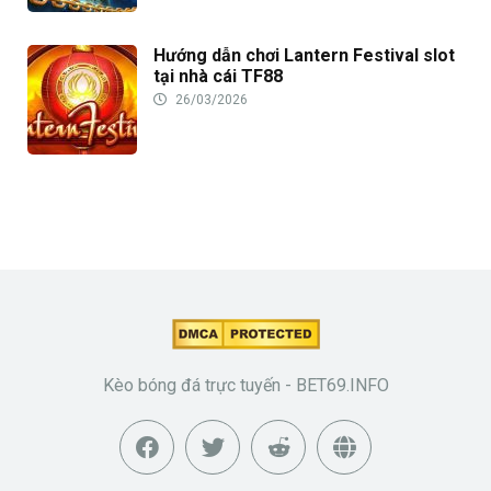
Hướng dẫn chơi Lantern Festival slot
tại nhà cái TF88
26/03/2026
Kèo bóng đá trực tuyến - BET69.INFO