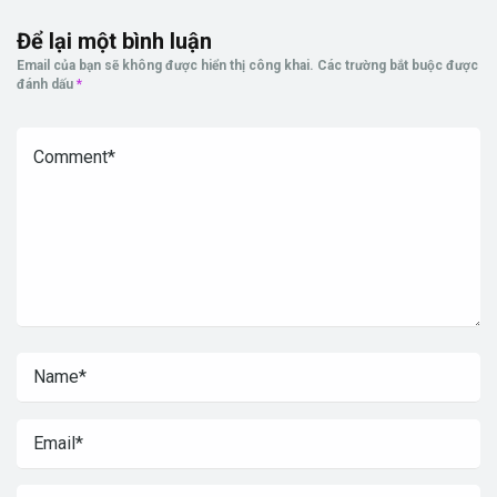
Để lại một bình luận
Email của bạn sẽ không được hiển thị công khai.
Các trường bắt buộc được
đánh dấu
*