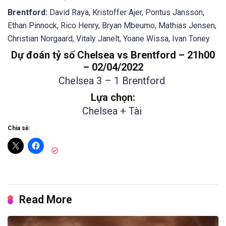
Brentford:
David Raya, Kristoffer Ajer, Pontus Jansson,
Ethan Pinnock, Rico Henry, Bryan Mbeumo, Mathias Jensen,
Christian Norgaard, Vitaly Janelt, Yoane Wissa, Ivan Toney
Dự đoán tỷ số Chelsea vs Brentford – 21h00
– 02/04/2022
Chelsea 3 – 1 Brentford
Lựa chọn:
Chelsea + Tài
Chia sẻ:
Read More