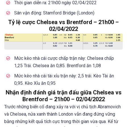
Thời gian diễn ra: 21h00 ngày 02/04/2022
Sân vận động: Stamford Bridge (London)
Tỷ lệ cược Chelsea vs Brentford – 21h00 –
02/04/2022
Mức kèo nhà cái cược chấp trận này: Chelsea chấp
1,25 Trái. Chelsea ăn 0,85. Brentford ăn 1,08
Mức kèo nhà cái tài xỉu trận này: 2,5 trái. Kèo Tài ăn
0,95. Kèo Xỉu ăn 0,95
Nhận định đánh giá trận đấu giữa Chelsea vs
Brentford – 21h00 – 02/04/2022
Trước những biến cố đang xảy ra với vị chủ tịch Abramovich
và Chelsea, nửa xanh thành London vẫn đang đứng vững
bằng những kết quả tích cực trong thời gian vừa qua. Kể từ