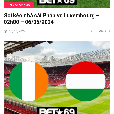
Soi kèo bóng đá
Soi kèo nhà cái Pháp vs Luxembourg –
02h00 – 06/06/2024
04/06/2024
0
953