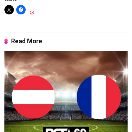
Read More