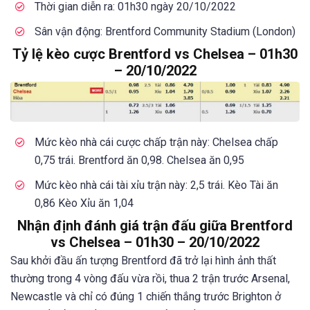
Thời gian diễn ra: 01h30 ngày 20/10/2022
Sân vận động: Brentford Community Stadium (London)
Tỷ lệ kèo cược Brentford vs Chelsea – 01h30
– 20/10/2022
Mức kèo nhà cái cược chấp trận này: Chelsea chấp
0,75 trái. Brentford ăn 0,98. Chelsea ăn 0,95
Mức kèo nhà cái tài xỉu trận này: 2,5 trái. Kèo Tài ăn
0,86 Kèo Xỉu ăn 1,04
Nhận định đánh giá trận đấu giữa Brentford
vs Chelsea – 01h30 – 20/10/2022
Sau khởi đầu ấn tượng Brentford đã trở lại hình ảnh thất
thường trong 4 vòng đấu vừa rồi, thua 2 trận trước Arsenal,
Newcastle và chỉ có đúng 1 chiến thắng trước Brighton ở