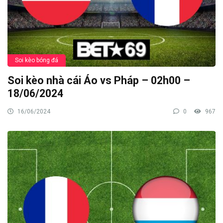
Soi kèo bóng đá
Soi kèo nhà cái Áo vs Pháp – 02h00 –
18/06/2024
16/06/2024
0
967