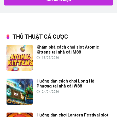
THỦ THUẬT CÁ CƯỢC
Khám phá cách chơi slot Atomic
Kittens tại nhà cái M88
18/05/2026
Hướng dẫn cách chơi Long Hổ
Phượng tại nhà cái W88
24/04/2026
Hướng dẫn chơi Lantern Festival slot