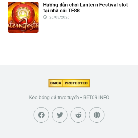
Hướng dẫn chơi Lantern Festival slot
tại nhà cái TF88
26/03/2026
Kèo bóng đá trực tuyến - BET69.INFO