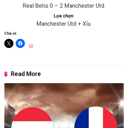
Real Betis 0
– 2 Manchester Utd
Lựa chọn:
Manchester Utd + Xỉu
Chia sẻ:
Read More