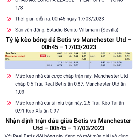
1/8
Thời gian diễn ra: 00h45 ngày 17/03/2023
Sân vận động: Estadio Benito Villamarín (Sevilla)
Tỷ lệ kèo bóng đá Betis vs Manchester Utd –
00h45 – 17/03/2023
Mức kèo nhà cái cược chấp trận này: Manchester Utd
chấp 0,5 Trái. Real Betis ăn 0,87. Manchester Utd ăn
1,03
Mức kèo nhà cái tài xỉu trận này: 2,5 Trái. Kèo Tài ăn
0,91 Kèo Xỉu ăn 0,97
Nhận định trận đấu giữa Betis vs Manchester
Utd – 00h45 – 17/03/2023
Với Real Betis đội bóng này đang có một mùa giải vô cùng