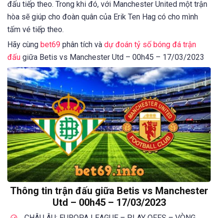
đấu tiếp theo. Trong khi đó, với Manchester United một trận
hòa sẽ giúp cho đoàn quân của Erik Ten Hag có cho mình
tấm vé tiếp theo.
Hãy cùng
bet69
phân tích và
dự đoán tỷ số bóng đá trận
đấu
giữa Betis vs Manchester Utd – 00h45 – 17/03/2023
Thông tin trận đấu giữa Betis vs Manchester
Utd – 00h45 – 17/03/2023
CHÂU ÂU: EUROPA LEAGUE – PLAY OFFS – VÒNG