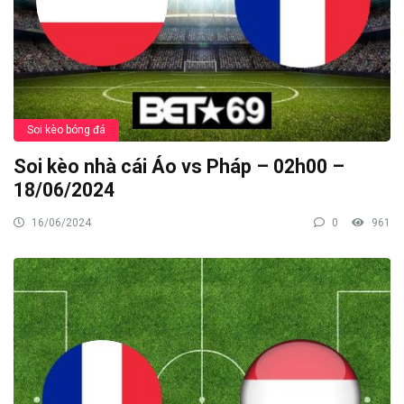
Soi kèo bóng đá
Soi kèo nhà cái Áo vs Pháp – 02h00 –
18/06/2024
16/06/2024
0
961