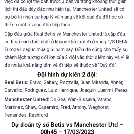
việc đã có lợi thế dẫn trước 3 bàn và trong khoảng thời gian
lịch thi đấu dày đặc như hiện tại, Manchester United sẽ có
sự bố trí nhân sự hợp lý và mang về kết quả đủ để học có
thể có mặt ở vòng đấu tiếp theo.
Cặp đấu giữa Real Betis và Manchester United là cặp đấu
có tỉ số cách biệt nhất ở khuôn khỏ lượt đi ở vòng 1/8 UEFA
Europa League mùa giải năm nay. Điều đó cũng cho thấy sự
chênh lệch tương đối lớn của 2 đội vào thời điểm này và vì lẽ
đó nhiều khả năng tấm vé đi tiếp sẽ thuộc về “Quỷ đỏ”.
Đội hình dự kiến 2 đội:
Real Betis:
Bravo, Sabaly, Pezzella, Juan Miranda, Abner,
Carvalho, Rodriguez, Luiz Henrique, Joaquin, Juanmi, Perez
Manchester United:
De Gea, Wan-Bissaka, Varane,
Martinez, Shaw, Casemiro, Fred, Antony, Weghorst,
Fernandes, Rashford
Dự đoán tỷ số Betis vs Manchester Utd –
00h45 – 17/03/2023