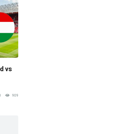
nd vs
0
909