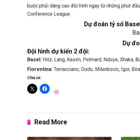
buộc phải dâng cao đội hình ngay từ những phút đầu 
Conference League.
Dự đoán tỷ số Basel
Ba
Dự đoá
Đội hình dự kiến 2 độ
i:
Basel:
Hitz; Lang, Kasim, Pelmard; Ndoye, Xhaka, Bur
Fiorentina:
Terracciano; Dodo, Milenkovic, Igor, Bir
Chia sẻ:
Read More