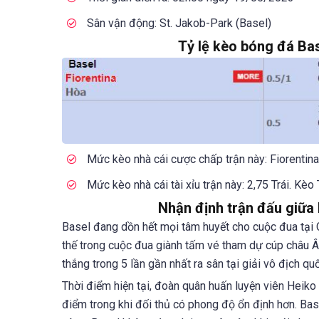
Sân vận động: St. Jakob-Park (Basel)
Tỷ lệ kèo bóng đá Bas
Mức kèo nhà cái cược chấp trận này: Fiorentina 
Mức kèo nhà cái tài xỉu trận này: 2,75 Trái. Kèo
Nhận định trận đấu giữa 
Basel đang dồn hết mọi tâm huyết cho cuộc đua tại 
thế trong cuộc đua giành tấm vé tham dự cúp châu Âu
thắng trong 5 lần gần nhất ra sân tại giải vô địch qu
Thời điểm hiện tại, đoàn quân huấn luyện viên Heiko
điểm trong khi đối thủ có phong độ ổn định hơn. Base