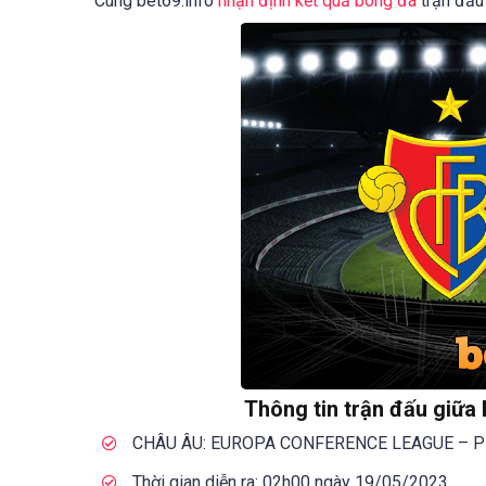
Cùng bet69.info
nhận định kết quả bóng đá
trận đấu
Thông tin trận đấu giữa 
CHÂU ÂU: EUROPA CONFERENCE LEAGUE – P
Thời gian diễn ra: 02h00 ngày 19/05/2023