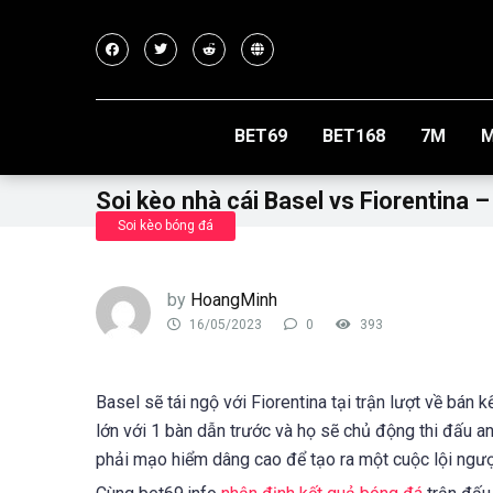
BET69
BET168
7M
M
Soi kèo nhà cái Basel vs Fiorentina 
Soi kèo bóng đá
by
HoangMinh
16/05/2023
0
393
Basel sẽ tái ngộ với Fiorentina tại trận lượt về bán
lớn với 1 bàn dẫn trước và họ sẽ chủ động thi đấu a
phải mạo hiểm dâng cao để tạo ra một cuộc lội ngư