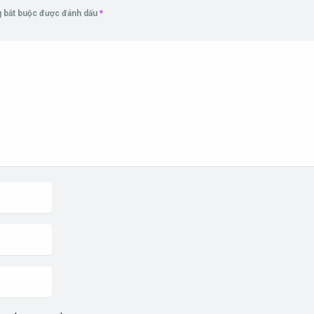
g bắt buộc được đánh dấu
*