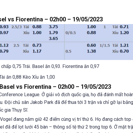
el vs Fiorentina – 02h00 – 19/05/2023
chấp 0,75 Trái. Basel ăn 0,93. Fiorentina ăn 0,97
 Tài ăn 0,88 Kèo Xỉu ăn 1,00
Basel vs Fiorentina – 02h00 – 19/05/2023
Conference League. Ở giải vô địch quốc gia, họ đã đánh mất hoàn
. Đội chủ sân Jakob Park đã để thua tới 3 trận và chỉ gỡ lại bằng
ốc gia Thụy Sĩ.
 Vogel đang nắm giữ 42 điểm cùng vị trí thứ 6. Họ đang cách top 
l đã để lọt lưới 45 bàn – thông số tệ thứ 2 trong top 6. Ở mặt tr