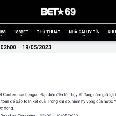
88
188BET
THỦ THUẬT
NHÀ CÁI UY TÍN
KHU
– 02h00 – 19/05/2023
 kết Conference League. Đại diện đến từ Thụy Sĩ đang nắm giữ lợi t
n toàn để bảo toàn kết quả. Trong khi đó, niềm hy vọng của nước 
ợc dòng.