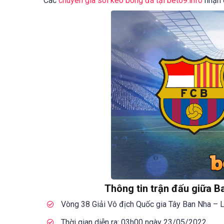
Các
chuyên gia soi kèo bóng đá tại bet69.info
nhận 
Thông tin trận đấu giữa B
Vòng 38 Giải Vô địch Quốc gia Tây Ban Nha – 
Thời gian diễn ra: 03h00 ngày 23/05/2022