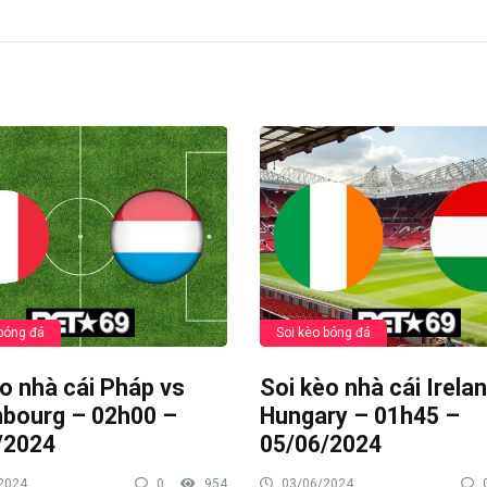
 bóng đá
Soi kèo bóng đá
o nhà cái Pháp vs
Soi kèo nhà cái Irela
bourg – 02h00 –
Hungary – 01h45 –
/2024
05/06/2024
2024
0
954
03/06/2024