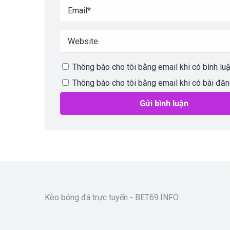
Thông báo cho tôi bằng email khi có bình l
Thông báo cho tôi bằng email khi có bài đă
Kèo bóng đá trực tuyến - BET69.INFO