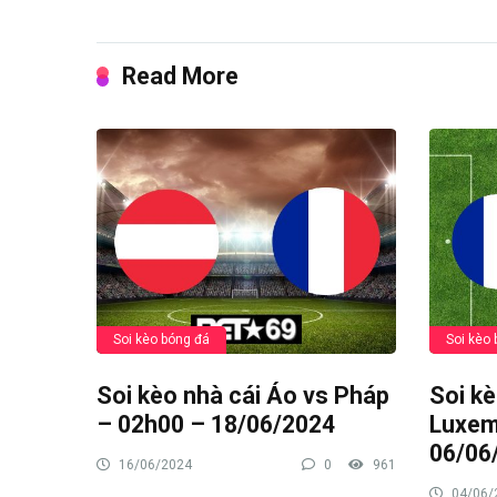
Read More
Soi kèo bóng đá
Soi kèo
Soi kèo nhà cái Áo vs Pháp
Soi kè
– 02h00 – 18/06/2024
Luxem
06/06
16/06/2024
0
961
04/06/