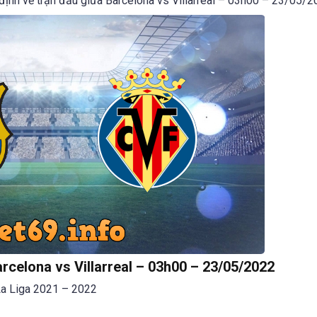
định về trận đấu giữa Barcelona vs Villarreal – 03h00 – 23/05/
arcelona vs Villarreal – 03h00 – 23/05/2022
La Liga 2021 – 2022