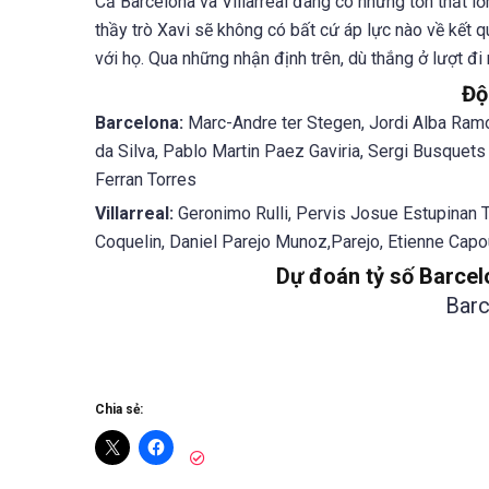
Cả Barcelona và Villarreal đang có những tổn thất l
thầy trò Xavi sẽ không có bất cứ áp lực nào về kết q
với họ. Qua những nhận định trên, dù thắng ở lượt đi 
Độ
Barcelona:
Marc-Andre ter Stegen, Jordi Alba Ramo
da Silva, Pablo Martin Paez Gaviria, Sergi Busque
Ferran Torres
Villarreal:
Geronimo Rulli, Pervis Josue Estupinan Te
Coquelin, Daniel Parejo Munoz,Parejo, Etienne Cap
Dự đoán tỷ số Barcelo
Barc
Chia sẻ: