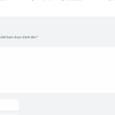
g bắt buộc được đánh dấu
*