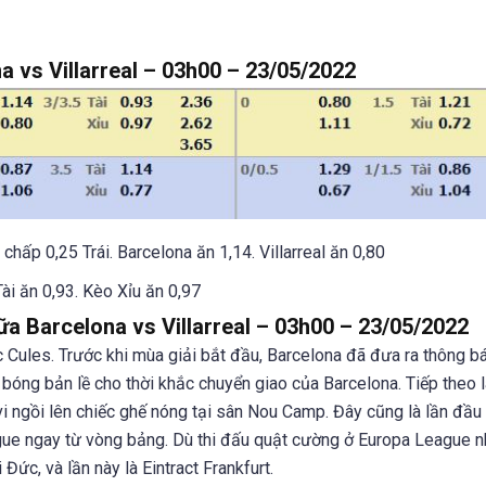
a vs Villarreal – 03h00 – 23/05/2022
hấp 0,25 Trái. Barcelona ăn 1,14. Villarreal ăn 0,80
Tài ăn 0,93. Kèo Xỉu ăn 0,97
ữa Barcelona vs Villarreal – 03h00 – 23/05/2022
c Cules. Trước khi mùa giải bắt đầu, Barcelona đã đưa ra thông 
bóng bản lề cho thời khắc chuyển giao của Barcelona. Tiếp theo 
ngồi lên chiếc ghế nóng tại sân Nou Camp. Đây cũng là lần đầu 
ague ngay từ vòng bảng. Dù thi đấu quật cường ở Europa League 
ức, và lần này là Eintract Frankfurt.