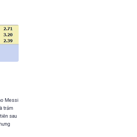
báo Messi
là trảm
tiên sau
nhưng