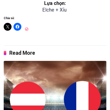
Lựa chọn:
Elche + Xỉu
Chia sẻ:
Read More