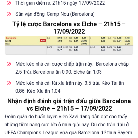
Thời gian diễn ra: 21h15 ngày 17/09/2022
Sân vận động: Camp Nou (Barcelona)
Tỷ lệ cược Barcelona vs Elche – 21h15 –
17/09/2022
Mức kèo nhà cái cược chấp trận này: Barcelona chấp
2,5 Trái. Barcelona ăn 0,90. Elche ăn 1,03
Mức kèo nhà cái tài xỉu trận này: 3,5 trái. Kèo Tài ăn
0,86. Kèo Xỉu ăn 1,04
Nhận định đánh giá trận đấu giữa Barcelona
vs Elche – 21h15 – 17/09/2022
Đoàn quân do huấn luyện viên Xavi đang dẫn dắt cho thấy
những tiềm năng cực lớn ở mùa giải này. Dù cho trận đấu ở
UEFA Champions League vừa qua Barcelona để thua Bayern