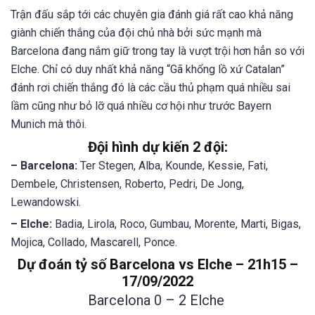
Trận đấu sắp tới các chuyên gia đánh giá rất cao khả năng
giành chiến thắng của đội chủ nhà bởi sức mạnh mà
Barcelona đang nắm giữ trong tay là vượt trội hơn hẳn so với
Elche. Chỉ có duy nhất khả năng “Gã khổng lồ xứ Catalan”
đánh rơi chiến thắng đó là các cầu thủ phạm quá nhiều sai
lầm cũng như bỏ lỡ quá nhiều cơ hội như trước Bayern
Munich mà thôi.
Đội hình dự kiến 2 đội:
– Barcelona:
Ter Stegen, Alba, Kounde, Kessie, Fati,
Dembele, Christensen, Roberto, Pedri, De Jong,
Lewandowski.
– Elche:
Badia, Lirola, Roco, Gumbau, Morente, Marti, Bigas,
Mojica, Collado, Mascarell, Ponce.
Dự đoán tỷ số Barcelona vs Elche – 21h15 –
17/09/2022
Barcelona 0 – 2 Elche