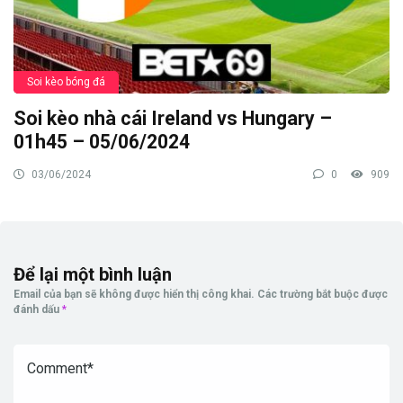
Soi kèo bóng đá
Soi kèo nhà cái Ireland vs Hungary –
01h45 – 05/06/2024
03/06/2024
0
909
Để lại một bình luận
Email của bạn sẽ không được hiển thị công khai.
Các trường bắt buộc được
đánh dấu
*