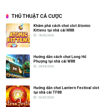
THỦ THUẬT CÁ CƯỢC
Khám phá cách chơi slot Atomic
Kittens tại nhà cái M88
18/05/2026
Hướng dẫn cách chơi Long Hổ
Phượng tại nhà cái W88
24/04/2026
Hướng dẫn chơi Lantern Festival slot
tại nhà cái TF88
26/03/2026