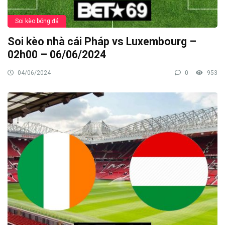
Soi kèo bóng đá
Soi kèo nhà cái Pháp vs Luxembourg –
02h00 – 06/06/2024
04/06/2024
0
953