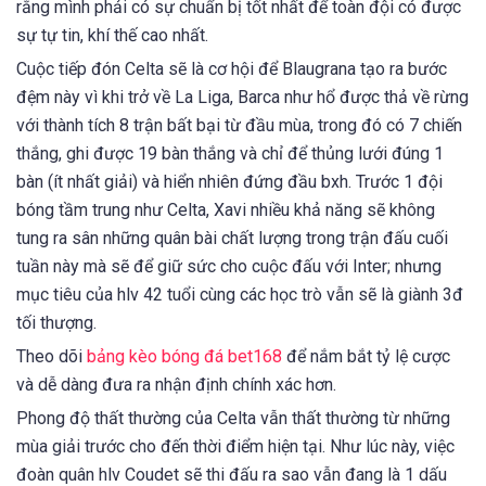
rằng mình phải có sự chuẩn bị tốt nhất để toàn đội có được
sự tự tin, khí thế cao nhất.
Cuộc tiếp đón Celta sẽ là cơ hội để Blaugrana tạo ra bước
đệm này vì khi trở về La Liga, Barca như hổ được thả về rừng
với thành tích 8 trận bất bại từ đầu mùa, trong đó có 7 chiến
thắng, ghi được 19 bàn thắng và chỉ để thủng lưới đúng 1
bàn (ít nhất giải) và hiển nhiên đứng đầu bxh. Trước 1 đội
bóng tầm trung như Celta, Xavi nhiều khả năng sẽ không
tung ra sân những quân bài chất lượng trong trận đấu cuối
tuần này mà sẽ để giữ sức cho cuộc đấu với Inter; nhưng
mục tiêu của hlv 42 tuổi cùng các học trò vẫn sẽ là giành 3đ
tối thượng.
Theo dõi
bảng kèo bóng đá bet168
để nắm bắt tỷ lệ cược
và dễ dàng đưa ra nhận định chính xác hơn.
Phong độ thất thường của Celta vẫn thất thường từ những
mùa giải trước cho đến thời điểm hiện tại. Như lúc này, việc
đoàn quân hlv Coudet sẽ thi đấu ra sao vẫn đang là 1 dấu