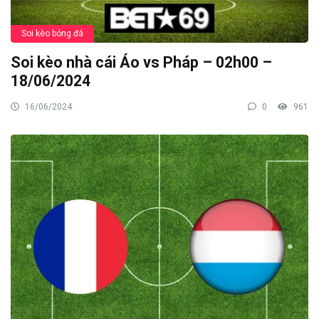
Soi kèo bóng đá
Soi kèo nhà cái Áo vs Pháp – 02h00 –
18/06/2024
16/06/2024
0
961