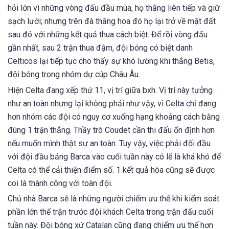
hỏi lớn vì những vòng đấu đầu mùa, họ thắng liên tiếp và giữ
sạch lưới; nhưng trên đà thăng hoa đó họ lại trở về mặt đất
sau đó với những kết quả thua cách biệt. Để rồi vòng đấu
gần nhất, sau 2 trận thua đậm, đội bóng có biệt danh
Celticos lại tiếp tục cho thấy sự khó lường khi thắng Betis,
đội bóng trong nhóm dự cúp Châu Âu.
Hiện Celta đang xếp thứ 11, vị trí giữa bxh. Vị trí này tưởng
như an toàn nhưng lại không phải như vậy, vì Celta chỉ đang
hơn nhóm các đội có nguy cơ xuống hạng khoảng cách bằng
đúng 1 trận thắng. Thầy trò Coudet cần thi đấu ổn định hơn
nếu muốn mình thật sự an toàn. Tuy vậy, việc phải đối đầu
với đội đầu bảng Barca vào cuối tuần này có lẽ là khá khó để
Celta có thể cải thiện điểm số. 1 kết quả hòa cũng sẽ được
coi là thành công với toàn đội.
Chủ nhà Barca sẽ là những người chiếm ưu thế khi kiểm soát
phần lớn thế trận trước đội khách Celta trong trận đấu cuối
tuần này. Đội bóng xứ Catalan cũng đang chiếm ưu thế hơn