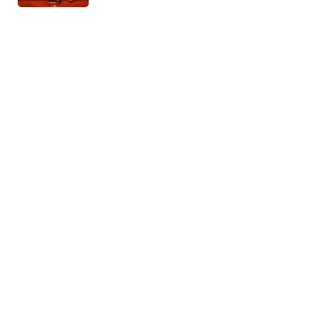
Kèo bóng đá trực tuyến - BET69.INFO
© Copyright 2020
BET69.INFO
- Trang thông tin cá cược hàng đầu Việt Nam.
Liên Hệ
Chính sách bảo mật