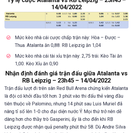
Tỷ lệ cược Atalanta vs RB Leipzig – 23h45 –
14/04/2022
Mức kèo nhà cái cược chấp trận này: Hòa – Được –
Thua. Atalanta ăn 0,88. RB Leipzig ăn 1,04
Mức kèo nhà cái tài xỉu trận này: 2,75 trái. Kèo Tài ăn
1,00. Kèo Xỉu ăn 0,90
Nhận định đánh giá trận đấu giữa Atalanta vs
RB Leipzig – 23h45 – 14/04/2022
Trận đấu lượt đi trên sân Red Bull Arena chứng kiến Atalanta
là đội có khởi đầu tốt hơn. 3 phút vào thi đấu thẻ vàng đầu
tiên thuộc về Palomino, nhưng 14 phút sau Luis Muriel đã
nâng tỉ số lên 1-0 cho đại diện nước Ý. Mọi thứ trở nên dễ
dàng hơn cho thầy trò Gasperini, ấy là cho đến khi RB
Leipzig được nhận quả penalty phút thứ 58. Dù Andre Silva