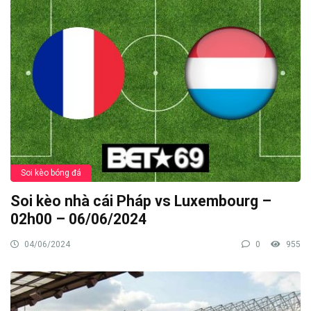
Soi kèo bóng đá
Soi kèo nhà cái Pháp vs Luxembourg –
02h00 – 06/06/2024
04/06/2024
0
955