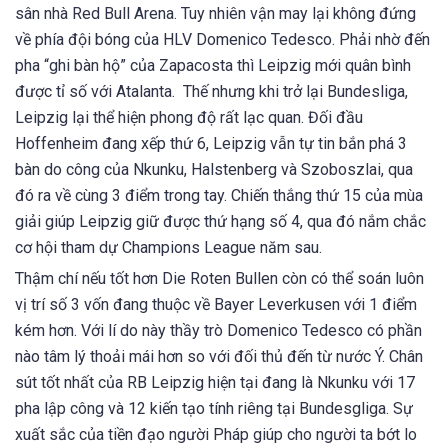
sân nhà Red Bull Arena. Tuy nhiên vận may lại không đứng
về phía đội bóng của HLV Domenico Tedesco. Phải nhờ đến
pha “ghi bàn hộ” của Zapacosta thì Leipzig mới quân bình
được tỉ số với Atalanta. Thế nhưng khi trở lại Bundesliga,
Leipzig lại thể hiện phong độ rất lạc quan. Đối đầu
Hoffenheim đang xếp thứ 6, Leipzig vẫn tự tin bắn phá 3
bàn do công của Nkunku, Halstenberg và Szoboszlai, qua
đó ra về cùng 3 điểm trong tay. Chiến thắng thứ 15 của mùa
giải giúp Leipzig giữ được thứ hạng số 4, qua đó nắm chắc
cơ hội tham dự Champions League năm sau.
Thậm chí nếu tốt hơn Die Roten Bullen còn có thể soán luôn
vị trí số 3 vốn đang thuộc về Bayer Leverkusen với 1 điểm
kém hơn. Với lí do này thầy trò Domenico Tedesco có phần
nào tâm lý thoải mái hơn so với đối thủ đến từ nước Ý. Chân
sút tốt nhất của RB Leipzig hiện tại đang là Nkunku với 17
pha lập công và 12 kiến tạo tính riêng tại Bundesgliga. Sự
xuất sắc của tiền đạo người Pháp giúp cho người ta bớt lo