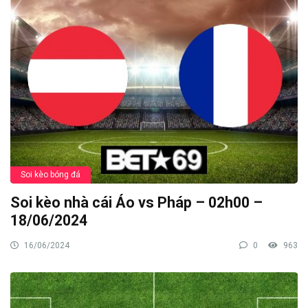
Soi kèo bóng đá
Soi kèo nhà cái Áo vs Pháp – 02h00 –
18/06/2024
16/06/2024
0
963