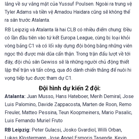
lắng về sự vắng mặt của Yussuf Poulsen. Ngoài ra trung vệ
Tyler Adams và tiền vệ Amadou Haidara cũng sẽ không thể
ra sân trước Atalanta.
RB Leipzig và Atalanta là hai CLB có nhiều điểm chung: Đều
có lần đầu tiên vào tứ kết Europa League, cùng bị loại khỏi
vòng bảng C1 và có lối xây dựng đội bóng bằng những viên
ngọc thô được mài dũa cẩn thận. Trong trận đấu lượt về tới
đây, đội chủ sân Gewiss sẽ là những người chủ động thiết
lập thế trận và tấn công, qua đó dành chiến thắng để nuôi hi
vọng tiếp tục được tham dự C1.
Đội hình dự kiến 2 đội:
Atalanta:
Juan Musso, Hans Hateboer, Merih Demiral, Jose
Luis Palomino, Davide Zappacosta, Marten de Roon, Remo
Freuler, Matteo Pessina, Teun Koopmeiners, Mario Pasalic,
Luis Fernando Muriel Fruto
RB Leipzig:
Peter Gulacsi, Josko Gvardiol, Willi Orban,
Lukas Klostermann, Jose Angel Esmoris Tasende, Kevin