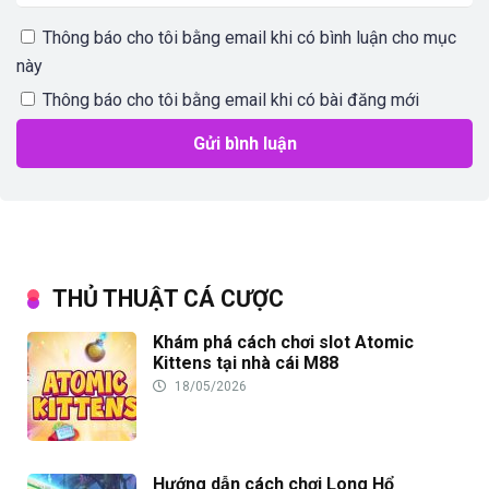
Thông báo cho tôi bằng email khi có bình luận cho mục
này
Thông báo cho tôi bằng email khi có bài đăng mới
THỦ THUẬT CÁ CƯỢC
Khám phá cách chơi slot Atomic
Kittens tại nhà cái M88
18/05/2026
Hướng dẫn cách chơi Long Hổ