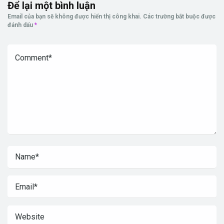
Để lại một bình luận
Email của bạn sẽ không được hiển thị công khai.
Các trường bắt buộc được
đánh dấu
*