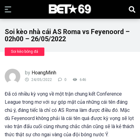
Soi kèo nhà cái AS Roma vs Feyenoord –
02h00 – 26/05/2022
Soi kèo bóng đá
by
HoangMinh
24/05/2022
0
646
Đã có nhiều kỳ vọng về một trận chung kết Conference
League trong mơ với sự góp mặt của những cái tên đáng
chú ý, đáng tiếc là chỉ có AS Roma làm được điều đó. Mặc
dù Feyenoord không phải là cái tên quá được kỳ vọng sẽ lọt
vào trận đấu cuối cùng nhưng chắc chắn cũng sẽ là kẻ thách
thức thật sự cho ngai vàng của đội bóng nước Ý.