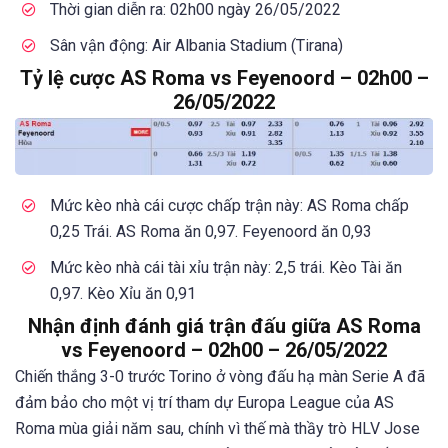
Thời gian diễn ra: 02h00 ngày 26/05/2022
Sân vận động: Air Albania Stadium (Tirana)
Tỷ lệ cược AS Roma vs Feyenoord – 02h00 –
26/05/2022
Mức kèo nhà cái cược chấp trận này: AS Roma chấp
0,25 Trái. AS Roma ăn 0,97. Feyenoord ăn 0,93
Mức kèo nhà cái tài xỉu trận này: 2,5 trái. Kèo Tài ăn
0,97. Kèo Xỉu ăn 0,91
Nhận định đánh giá trận đấu giữa AS Roma
vs Feyenoord – 02h00 – 26/05/2022
Chiến thắng 3-0 trước Torino ở vòng đấu hạ màn Serie A đã
đảm bảo cho một vị trí tham dự Europa League của AS
Roma mùa giải năm sau, chính vì thế mà thầy trò HLV Jose