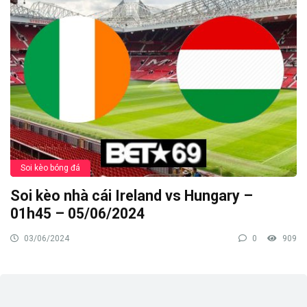
Soi kèo bóng đá
Soi kèo nhà cái Ireland vs Hungary –
01h45 – 05/06/2024
03/06/2024
0
909