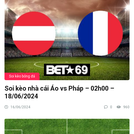
Soi kèo bóng đá
Soi kèo nhà cái Áo vs Pháp – 02h00 –
18/06/2024
16/06/2024
0
960