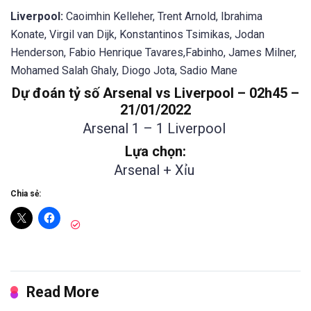
Liverpool:
Caoimhin Kelleher, Trent Arnold, Ibrahima
Konate, Virgil van Dijk, Konstantinos Tsimikas, Jodan
Henderson, Fabio Henrique Tavares,Fabinho, James Milner,
Mohamed Salah Ghaly, Diogo Jota, Sadio Mane
Dự đoán tỷ số Arsenal vs Liverpool – 02h45 –
21/01/2022
Arsenal 1 – 1 Liverpool
Lựa chọn:
Arsenal + Xỉu
Chia sẻ:
Read More