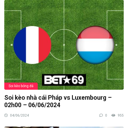
Soi kèo bóng đá
Soi kèo nhà cái Pháp vs Luxembourg –
02h00 – 06/06/2024
04/06/2024
0
955