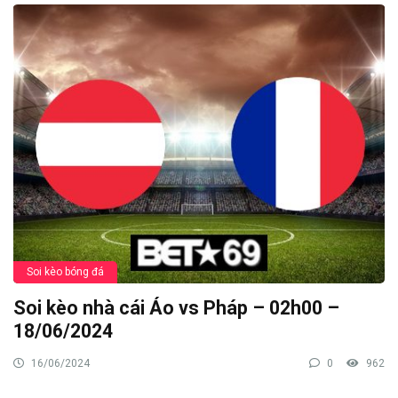
Soi kèo bóng đá
Soi kèo nhà cái Áo vs Pháp – 02h00 –
18/06/2024
16/06/2024
0
962