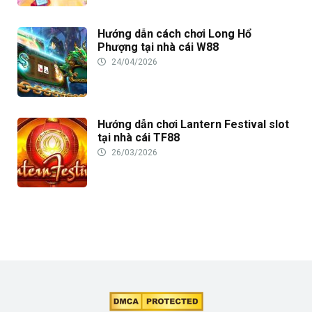
Hướng dẫn cách chơi Long Hổ
Phượng tại nhà cái W88
24/04/2026
Hướng dẫn chơi Lantern Festival slot
tại nhà cái TF88
26/03/2026