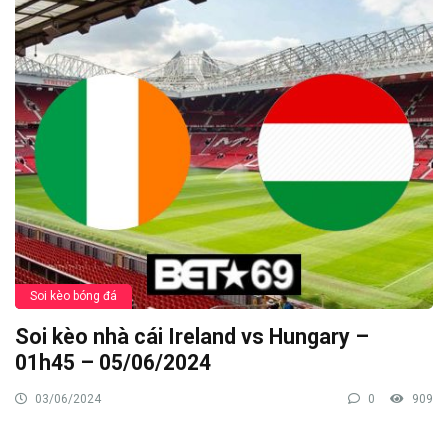
Soi kèo bóng đá
Soi kèo nhà cái Ireland vs Hungary –
01h45 – 05/06/2024
03/06/2024
0
909