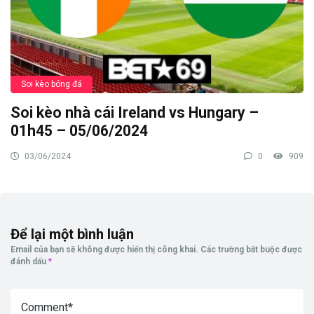
Soi kèo bóng đá
Soi kèo nhà cái Ireland vs Hungary –
01h45 – 05/06/2024
03/06/2024
0
909
Để lại một bình luận
Email của bạn sẽ không được hiển thị công khai.
Các trường bắt buộc được
đánh dấu
*