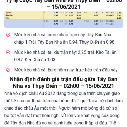
Tỷ lệ cược Tây Ban Nha vs Thụy Điển – 02h00
– 15/06/2021
Mức kèo nhà cái cược chấp trận này: Tây Ban Nha
chấp 1 Trái. Tây Ban Nha ăn 0,94. Thụy Điển ăn 0,98
Mức kèo nhà cái tài xỉu trận này: 2,25 trái. Kèo Tài ăn
0,87. Kèo Xỉu ăn 1,03
Mức kèo nhà cái Euro hôm nay, trực tiếp trận đấu này
Nhận định đánh giá trận đấu giữa Tây Ban
Nha vs Thụy Điển – 02h00 – 15/06/2021
Nhà vô địch châu Âu 2012 đang trong quá trình chuyển giao
thế hệ sau sự thoái trào của bóng đá Tiqui-Taka trứ danh làm
chao đảo châu Âu một thời. Người hâm mộ bóng đá xứ sở
bò tót vẫn đặt một hoài nghi rất lớn với khát vọng của bóng
đá Tây Ban Nha đã no nê danh hiệu trong thập kỉ đầu. Thế