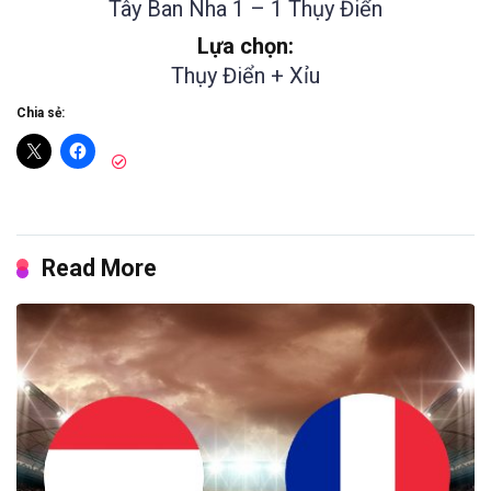
Tây Ban Nha 1 – 1 Thụy Điển
Lựa chọn:
Thụy Điển + Xỉu
Chia sẻ:
Read More