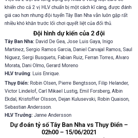
khiến cho cả 2 vị HLV chuẩn bị một cách kĩ càng, được đánh
giá cao hơn nhưng đội tuyển Tây Ban Nha vẫn luôn gặp rất
nhiều khó khăn trước lối chơi quyết liệt của đối thủ.
Đội hình dự kiến của 2 đội
Tây Ban Nha:
David De Gea, Jose Luis Gaya, Inigo
Martinez, Sergio Ramos Garcia, Daniel Carvajal Ramos, Saul
Niguez, Sergi Busquets, Fabian Ruiz, Ferran Torres, Alvaro
Morata, Dani Olmo, Gerard Moreno
HLV trưởng
: Luis Enrique.
Thụy Điển:
Robin Olsen, Pierre Bengtsson, Filip Helander,
Victor Lindelof, Carl Mikael Lustig, Emil Forsberg, Albin
Ekdal, Kristoffer Olsson, Dejan Kulusevski, Robin Quaison,
Sebastian Andersson.
HLV Trưởng:
Janne Andersson
Dự đoán tỷ số Tây Ban Nha vs Thụy Điển –
02h00 – 15/06/2021