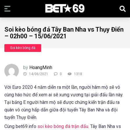
Soi kèo bóng đá Tây Ban Nha vs Thụy Điển
– 02h00 – 15/06/2021
Soi kèo bóng đá
by
HoangMinh
14/06/2021
0
1318
Với Euro 2020 4 năm diễn ra một lần, người hâm mộ sẽ vô
cùng háo hức để xem ai sẽ xưng vương tại giải đấu lần này.
Tại bảng E người hâm mộ sẽ được chứng kiến trận đấu ra
quân vô cùng hấp dẫn giữa đội tuyển Tây Ban Nha và đội
tuyển Thụy Điển.
Cùng bet69.info
soi kèo bóng đá trận đấu
. Tây Ban Nha vs