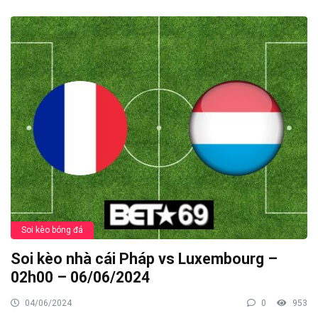
Soi kèo bóng đá
Soi kèo nhà cái Pháp vs Luxembourg –
02h00 – 06/06/2024
04/06/2024
0
953