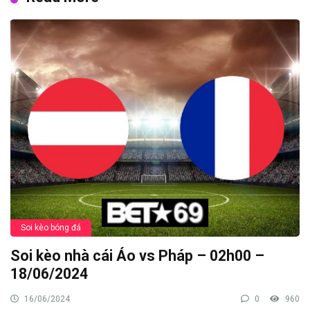
Soi kèo bóng đá
Soi kèo nhà cái Áo vs Pháp – 02h00 –
18/06/2024
16/06/2024
0
960