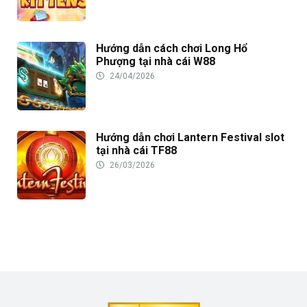
Hướng dẫn cách chơi Long Hổ
Phượng tại nhà cái W88
24/04/2026
Hướng dẫn chơi Lantern Festival slot
tại nhà cái TF88
26/03/2026