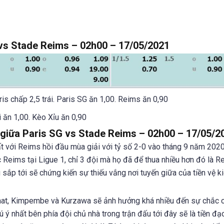
 vs Stade Reims – 02h00 – 17/05/2021
is chấp 2,5 trái. Paris SG ăn 1,00. Reims ăn 0,90
ài ăn 1,00. Kèo Xỉu ăn 0,90
u giữa Paris SG vs Stade Reims – 02h00 – 17/05/2
ất với Reims hồi đầu mùa giải với tỷ số 2-0 vào tháng 9 năm 202
ớc Reims tại Ligue 1, chỉ 3 đội mà họ đã để thua nhiều hơn đó là R
 sắp tới sẽ chứng kiến sự thiếu vắng nơi tuyến giữa của tiền vệ ki
ernat, Kimpembe và Kurzawa sẽ ảnh hưởng khá nhiều đến sự chắc 
 ý nhất bên phía đội chủ nhà trong trận đấu tới đây sẽ là tiền đạo