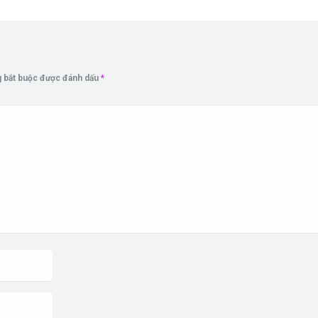
g bắt buộc được đánh dấu
*