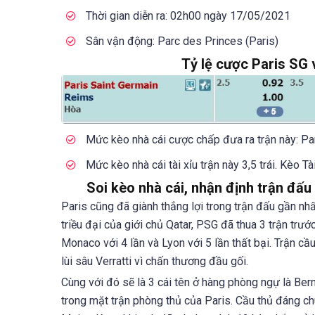
Thời gian diễn ra: 02h00 ngày 17/05/2021
Sân vận động: Parc des Princes (Paris)
Tỷ lệ cược Paris SG
Mức kèo nhà cái cược chấp đưa ra trận này: Par
Mức kèo nhà cái tài xỉu trận này 3,5 trái. Kèo T
Soi kèo nhà cái, nhận định trận đấ
Paris cũng đã giành thắng lợi trong trận đấu gần nh
triều đại của giới chủ Qatar, PSG đã thua 3 trận trư
Monaco với 4 lần và Lyon với 5 lần thất bại. Trận cầu
lùi sâu Verratti vì chấn thương đầu gối.
Cùng với đó sẽ là 3 cái tên ở hàng phòng ngự là B
trong mặt trận phòng thủ của Paris. Cầu thủ đáng chú