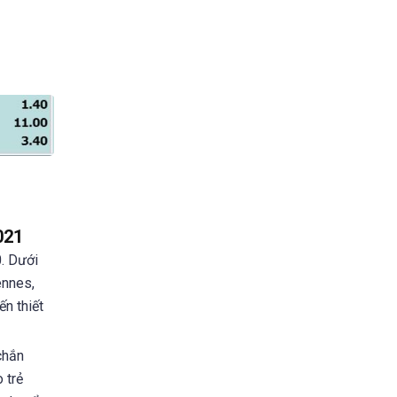
021
0. Dưới
ennes,
ến thiết
chắn
 trẻ