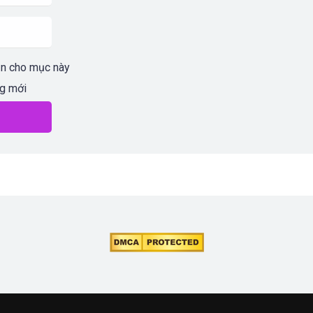
uận cho mục này
ng mới