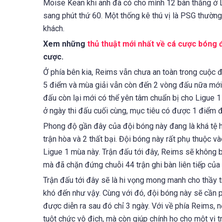
Moise Kean khi anh đã có cho mình 12 bàn thắng ở L
sang phút thứ 60. Một thống kê thú vị là PSG thường 
khách.
Xem những
thủ thuật mới nhất về cá cược bóng 
cược.
Ở phía bên kia, Reims vẫn chưa an toàn trong cuộc đ
5 điểm và mùa giải vẫn còn đến 2 vòng đấu nữa mới h
đấu còn lại mới có thể yên tâm chuẩn bị cho Ligue 
ở ngày thi đấu cuối cùng, mục tiêu có được 1 điểm 
Phong độ gần đây của đội bóng này đang là khá tệ hạ
trận hòa và 2 thất bại. Đội bóng này rất phụ thuộc v
Ligue 1 mùa này. Trận đấu tới đây, Reims sẽ không bê
mà đã chặn đứng chuỗi 44 trận ghi bàn liên tiếp của
Trận đấu tới đây sẽ là hi vọng mong manh cho thầy t
khó đến như vậy. Cùng với đó, đội bóng này sẽ cần p
được diễn ra sau đó chỉ 3 ngày. Với về phía Reims, 
tuột chức vô địch, mà còn giúp chính họ cho một vị tr