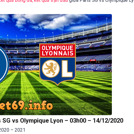
kết quả bóng đá, kết quả trận đấu
giữa Paris SG vs Olympique Ly
is SG vs Olympique Lyon – 03h00 – 14/12/2020
 2020 – 2021