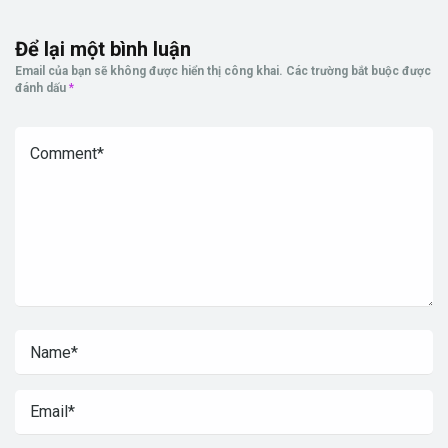
Để lại một bình luận
Email của bạn sẽ không được hiển thị công khai.
Các trường bắt buộc được
đánh dấu
*