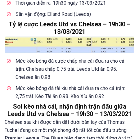
Thời gian diễn ra: 19h30 ngày 13/03/2021
Sân vận động: Elland Road (Leeds)
Tỷ lệ cược Leeds Utd vs Chelsea – 19h30 –
13/03/2021
Mức kèo bóng đá cược chấp nhà cái đưa ra cho cả
trận: Chelsea chấp 0,75 trái. Leeds Utd ăn 0,95.
Chelsea ăn 0,98
Mức kèo bóng đá tài xỉu nhà cái đưa ra cho cả trận:
2,75 trái. Kèo Tài ăn 0,98. Kèo Xỉu ăn 0,92
Soi kèo nhà cái, nhận định trận đấu giữa
Leeds Utd vs Chelsea – 19h30 – 13/03/2021
Chelsea sau khi được dẫn dắt dưới bàn tay của Thomas
Tuchel đang có một một phong độ rất tốt của đấu trường
Premier League. The Blues hiện đang tạm thời đứng ở vị trí