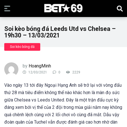
Soi kèo bóng đá Leeds Utd vs Chelsea –
19h30 – 13/03/2021
Soi kèo bóng đá
by
HoangMinh
12/03/2021
0
2229
Vào ngày 13 tới đây Ngoại Hạng Anh sẽ trở lại với vòng đấu
thứ 28 mà tiêu điểm không thể nào khác hơn là màn đọ sức
giữa Chelsea vs Leeds United. Đây là một trận đấu cực kỳ
đáng xem bới vị thế của 2 đội trong mùa giải năm nay không
quá chênh lệch cùng với 2 lối chơi vô cùng đã mắt. Dẫu vậy
đoàn quân của Tuchel vẫn được đánh giá cao hơn nhờ dàn