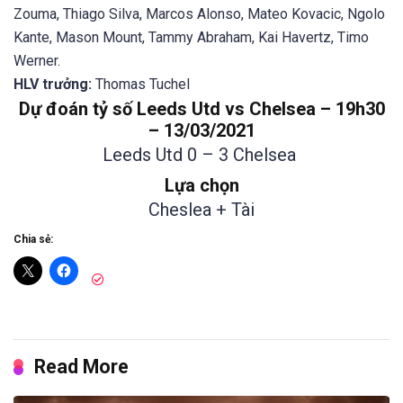
Zouma, Thiago Silva, Marcos Alonso, Mateo Kovacic, Ngolo
Kante, Mason Mount, Tammy Abraham, Kai Havertz, Timo
Werner.
HLV trưởng:
Thomas Tuchel
Dự đoán tỷ số Leeds Utd vs Chelsea – 19h30
– 13/03/2021
Leeds Utd 0 – 3 Chelsea
Lựa chọn
Cheslea + Tài
Chia sẻ:
Read More