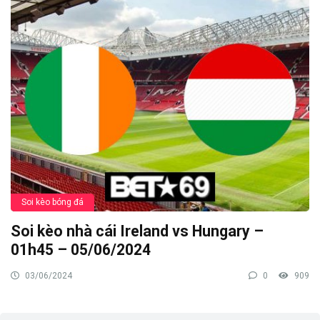
Soi kèo bóng đá
Soi kèo nhà cái Ireland vs Hungary –
01h45 – 05/06/2024
03/06/2024
0
909