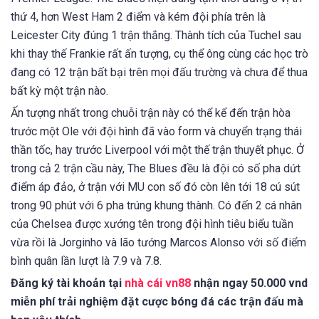
thứ 4, hơn West Ham 2 điểm và kém đội phía trên là
Leicester City đúng 1 trận thắng. Thành tích của Tuchel sau
khi thay thế Frankie rất ấn tượng, cụ thể ông cùng các học trò
đang có 12 trận bất bại trên mọi đấu trường và chưa để thua
bất kỳ một trận nào.
Ấn tượng nhất trong chuỗi trận này có thể kể đến trận hòa
trước một Ole với đội hình đã vào form và chuyển trạng thái
thần tốc, hay trước Liverpool với một thế trận thuyết phục. Ở
trong cả 2 trận cầu này, The Blues đều là đội có số pha dứt
điểm áp đảo, ở trận với MU con số đó còn lên tới 18 cú sút
trong 90 phút với 6 pha trúng khung thành. Có đến 2 cá nhân
của Chelsea được xướng tên trong đội hình tiêu biểu tuần
vừa rồi là Jorginho và lão tướng Marcos Alonso với số điểm
bình quân lần lượt là 7.9 và 7.8.
Đăng ký tài khoản tại
nhà cái vn88
nhận ngay 50.000 vnd
miễn phí trải nghiệm đặt cược bóng đá các trận đấu mà