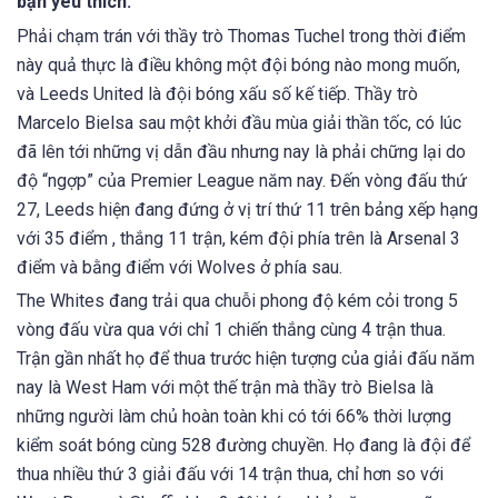
bạn yêu thích.
Phải chạm trán với thầy trò Thomas Tuchel trong thời điểm
này quả thực là điều không một đội bóng nào mong muốn,
và Leeds United là đội bóng xấu số kế tiếp. Thầy trò
Marcelo Bielsa sau một khởi đầu mùa giải thần tốc, có lúc
đã lên tới những vị dẫn đầu nhưng nay là phải chững lại do
độ “ngợp” của Premier League năm nay. Đến vòng đấu thứ
27, Leeds hiện đang đứng ở vị trí thứ 11 trên bảng xếp hạng
với 35 điểm , thắng 11 trận, kém đội phía trên là Arsenal 3
điểm và bằng điểm với Wolves ở phía sau.
The Whites đang trải qua chuỗi phong độ kém cỏi trong 5
vòng đấu vừa qua với chỉ 1 chiến thắng cùng 4 trận thua.
Trận gần nhất họ để thua trước hiện tượng của giải đấu năm
nay là West Ham với một thế trận mà thầy trò Bielsa là
những người làm chủ hoàn toàn khi có tới 66% thời lượng
kiểm soát bóng cùng 528 đường chuyền. Họ đang là đội để
thua nhiều thứ 3 giải đấu với 14 trận thua, chỉ hơn so với