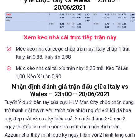
Tỷ lệ cược Italy vs Wales – 23h00 –
20/06/2021
Xem kèo nhà cái trực tiếp trận này
Mức kèo nhà cái cược chấp trận này: Italy chấp 1 trái.
Italy ăn 0,88. Italy ăn 0,88
Mức kèo nhà cái tài xỉu trận này: 2,25 trái. Kèo Tài ăn
1,00. Kèo Xỉu ăn 0,90
Nhận định đánh giá trận đấu giữa Italy vs
Wales – 23h00 – 20/06/2021
Tuyển Ý dưới bàn tay của cựu HLV Man City chắc chắn đang
trở thành đội tuyển yêu thích của nhiều người với lối đá hoa
mỹ, đẹp mắt và cực kỳ hiệu quả. 2 chiến thắng 3-0 sau 2
ngày thi đấu là minh chứng rõ nhất cho nhận định trên.
Azzurri cho thấy mình cực kỳ nguy hiểm với 2 hành lang cánh