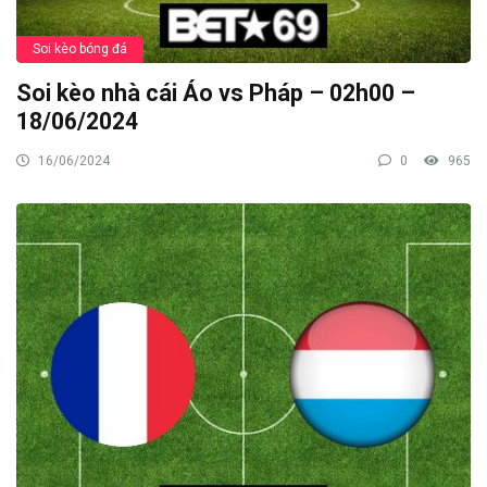
Soi kèo bóng đá
Soi kèo nhà cái Áo vs Pháp – 02h00 –
18/06/2024
16/06/2024
0
965