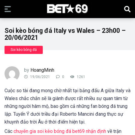
Soi kèo bóng đá Italy vs Wales – 23h00 –
20/06/2021
Soi kèo bóng đá
by
HoangMinh
19/06/2021
0
1261
Cuộc so tài đang mong chờ nhất tại bảng đấu A giữa Italy và
Wales chắc chắn sẽ là giành được rất nhiều sự quan tâm từ
những người hâm mộ, bao gồm cả những fan bóng đá trung
lập. Tuyển Ý dưới triều đại Roberto Mancini đang thực sự
khuynh đảo trời Âu ở thời điểm hiện tại.
Các
chuyên gia soi kèo bóng đá bet69 nhận định
về trận