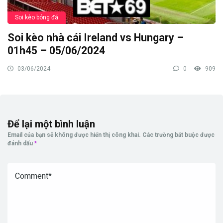
Soi kèo bóng đá
Soi kèo nhà cái Ireland vs Hungary –
01h45 – 05/06/2024
03/06/2024
0
909
Để lại một bình luận
Email của bạn sẽ không được hiển thị công khai.
Các trường bắt buộc được
đánh dấu
*