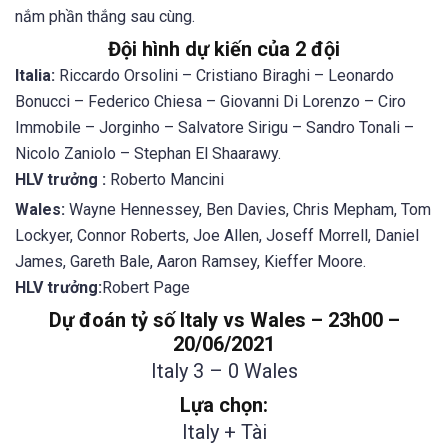
nắm phần thắng sau cùng.
Đội hình dự kiến của 2 đội
Italia:
Riccardo Orsolini – Cristiano Biraghi – Leonardo
Bonucci – Federico Chiesa – Giovanni Di Lorenzo – Ciro
Immobile – Jorginho – Salvatore Sirigu – Sandro Tonali –
Nicolo Zaniolo – Stephan El Shaarawy.
HLV trưởng :
Roberto Mancini
Wales:
Wayne Hennessey, Ben Davies, Chris Mepham, Tom
Lockyer, Connor Roberts, Joe Allen, Joseff Morrell, Daniel
James, Gareth Bale, Aaron Ramsey, Kieffer Moore.
HLV trưởng:
Robert Page
Dự đoán tỷ số Italy vs Wales – 23h00 –
20/06/2021
Italy 3 – 0 Wales
Lựa chọn:
Italy + Tài