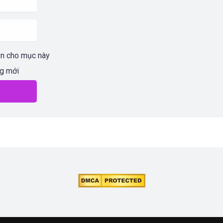
uận cho mục này
ng mới