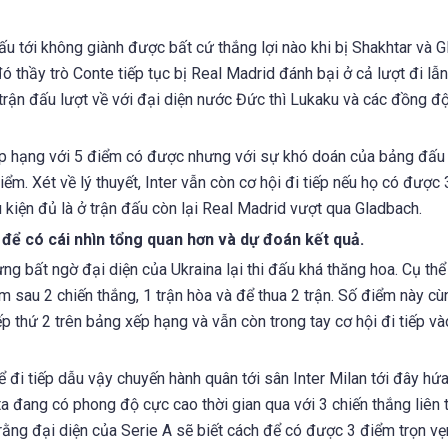
 đấu tới không giành được bất cứ thắng lợi nào khi bị Shakhtar và 
 thầy trò Conte tiếp tục bị Real Madrid đánh bại ở cả lượt đi lẫn
rận đấu lượt về với đại diện nước Đức thì Lukaku và các đồng độ
ếp hạng với 5 điểm có được nhưng với sự khó doán của bảng đấu 
iểm. Xét về lý thuyết, Inter vẫn còn cơ hội đi tiếp nếu họ có được
u kiện đủ là ở trận đấu còn lại Real Madrid vượt qua Gladbach.
 để có cái nhìn tổng quan hơn và dự đoán kết quả.
g bất ngờ đại diện của Ukraina lại thi đấu khá thăng hoa. Cụ thể 
m sau 2 chiến thắng, 1 trận hòa và để thua 2 trận. Số điểm này cù
p thứ 2 trên bảng xếp hạng và vẫn còn trong tay cơ hội đi tiếp v
hể đi tiếp dẫu vậy chuyến hành quân tới sân Inter Milan tới đây hứ
ta đang có phong độ cực cao thời gian qua với 3 chiến thắng liên 
rằng đại diện của Serie A sẽ biết cách để có được 3 điểm trọn vẹ