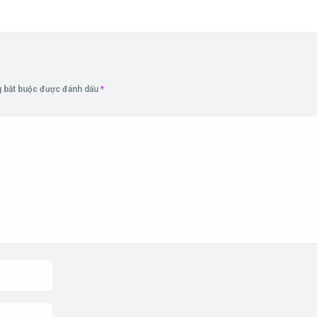
g bắt buộc được đánh dấu
*