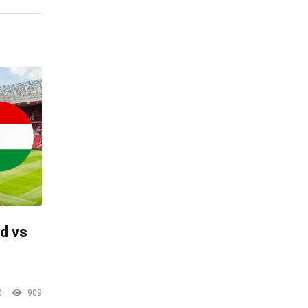
nd vs
0
909