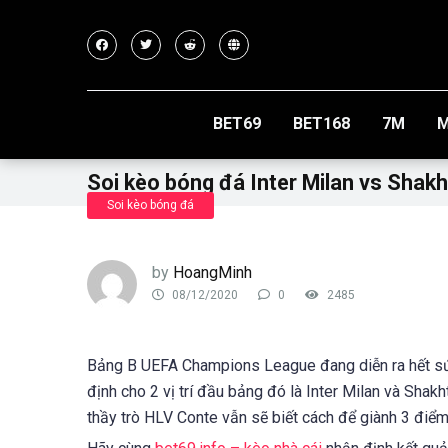
BET69
BET168
7M
M
Soi kèo bóng đá Inter Milan vs Shak
Soi kèo bóng đá
by
HoangMinh
08/12/2020
0
2485
Bảng B UEFA Champions League đang diễn ra hết sức t
định cho 2 vị trí đầu bảng đó là Inter Milan và Shak
thầy trò HLV Conte vẫn sẽ biết cách để giành 3 điểm