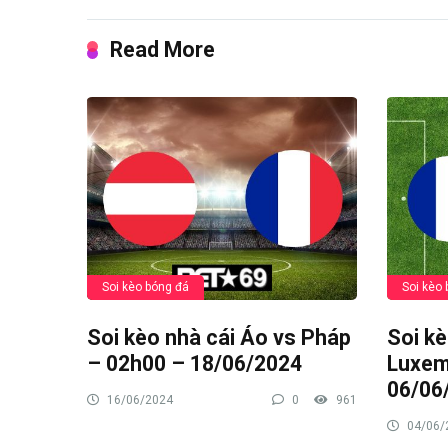
Read More
Soi kèo bóng đá
Soi kèo
Soi kèo nhà cái Áo vs Pháp
Soi kè
– 02h00 – 18/06/2024
Luxem
06/06
16/06/2024
0
961
04/06/