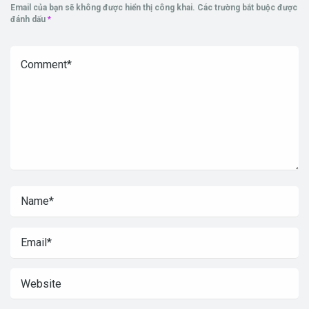
Email của bạn sẽ không được hiển thị công khai.
Các trường bắt buộc được
đánh dấu
*