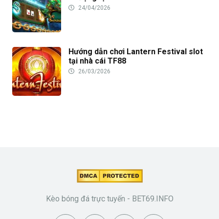
24/04/2026
Hướng dẫn chơi Lantern Festival slot
tại nhà cái TF88
26/03/2026
Kèo bóng đá trực tuyến - BET69.INFO