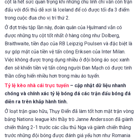
cột là hết sức quan trọng khi những chú lính chì vẫn còn trận
đấu với đối thủ dễ xơi là Iceland để có được tối đa 3 điểm
trong cuộc đua cho vị trí thứ 2.
Ở đợt triệu tập lần này, đoàn quân của Hjulmand vẫn có
được những trụ cột tốt nhất ở hàng công như Dolberg,
Braithwaite, tiền đạo của RB Leipzig Poulsen và đặc biệt là
sự góp mặt của tiền vệ tấn công Eriksen của Inter Milan.
Việc không được trọng dụng nhiều ở đội bóng áo sọc xanh
đen sẽ khiến tiền vệ tấn công người Đan Mạch có được tinh
thần cống hiến nhiều hơn trong màu áo tuyển.
Tỷ lệ kèo nhà cái trực tuyến
– cập nhật dữ liệu nhanh
chóng và chính xác tỷ lệ bóng đá các trận đấu bóng đá
diễn ra trên khắp hành tinh.
Ở loạt trận giao hữu, Thụy Điển đã làm tốt hơn mặt trận vòng
bảng Nations league khi thầy trò Janne Andersson đã giành
chiến thắng 2-1 trước các cầu thủ Nga và giành chiến thắng
trước những đội bóng được đánh giá yếu hơn như Romania