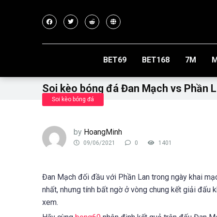
BET69
BET168
7M
M
Soi kèo bóng đá Đan Mạch vs Phần L
Soi kèo bóng đá
by
HoangMinh
09/06/2021
0
1401
Đan Mạch đối đầu với Phần Lan trong ngày khai mạc
nhất, nhưng tính bất ngờ ở vòng chung kết giải đấ
xem.