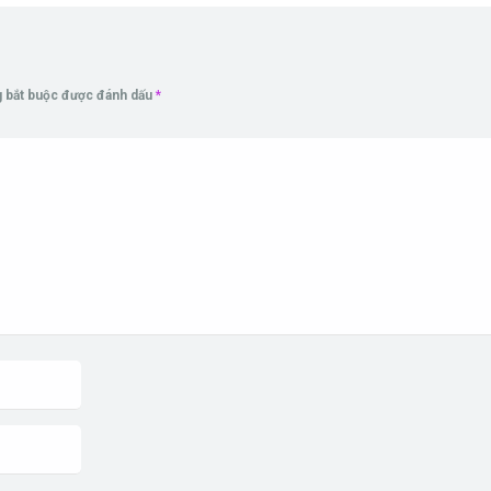
g bắt buộc được đánh dấu
*