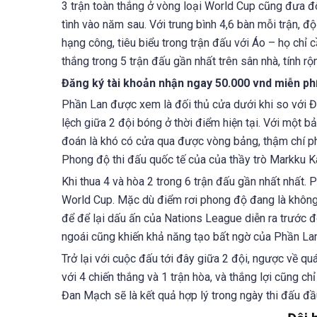
3 trận toàn thắng ở vòng loại World Cup cũng đưa đội
tình vào năm sau. Với trung bình 4,6 bàn mỗi trận, đ
hạng công, tiêu biểu trong trận đấu với Áo – họ chỉ
thắng trong 5 trận đấu gần nhất trên sân nhà, tính rộ
Đăng ký tài khoản nhận ngay 50.000 vnd miễn phí
Phần Lan được xem là đối thủ cửa dưới khi so với Đ
lệch giữa 2 đội bóng ở thời điểm hiện tại. Với một 
đoán là khó có cửa qua được vòng bảng, thậm chí ph
Phong độ thi đấu quốc tế của của thầy trò Markku Ka
Khi thua 4 và hòa 2 trong 6 trận đấu gần nhất nhất. 
World Cup. Mặc dù điểm rơi phong độ đang là không t
để để lại dấu ấn của Nations League diễn ra trước đó
ngoái cũng khiến khả năng tạo bất ngờ của Phần Lan 
Trở lại với cuộc đấu tới đây giữa 2 đội, ngược về qu
với 4 chiến thắng và 1 trận hòa, và thắng lợi cũng ch
Đan Mạch sẽ là kết quả hợp lý trong ngày thi đấu đầu