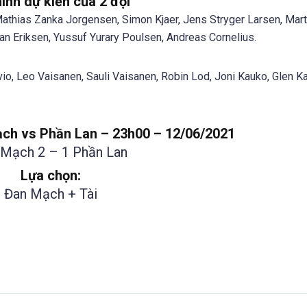
hình dự kiến của 2 đội
athias Zanka Jorgensen, Simon Kjaer, Jens Stryger Larsen, Mart
an Eriksen, Yussuf Yurary Poulsen, Andreas Cornelius.
io, Leo Vaisanen, Sauli Vaisanen, Robin Lod, Joni Kauko, Glen K
ạch vs Phần Lan – 23h00 – 12/06/2021
 Mạch 2 – 1 Phần Lan
Lựa chọn:
Đan Mạch + Tài