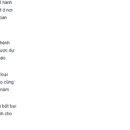
1 hành
t ở nơi
toàn
chênh
được dự
nào.
loại
họ cũng
i năm
i bất bại
ành cho