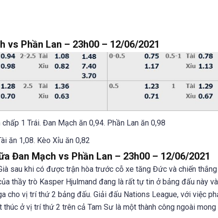
h vs Phần Lan – 23h00 – 12/06/2021
chấp 1 Trái. Đan Mạch ăn 0,94. Phần Lan ăn 0,98
Tài ăn 1,08. Kèo Xỉu ăn 0,82
iữa Đan Mạch vs Phần Lan – 23h00 – 12/06/2021
Già sau khi có được trận hòa trước cỗ xe tăng Đức và chiến thắng
ủa thầy trò Kasper Hjulmand đang là rất tự tin ở bảng đấu này và
Nga cho vị trí thứ 2 bảng đấu. Giải đấu Nations League, với việc ph
 thúc ở vị trí thứ 2 trên cả Tam Sư là một thành công ngoài mong 