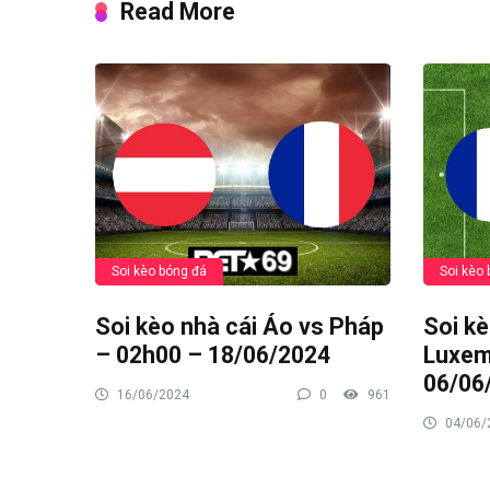
Read More
Soi kèo bóng đá
Soi kèo
Soi kèo nhà cái Áo vs Pháp
Soi kè
– 02h00 – 18/06/2024
Luxem
06/06
16/06/2024
0
961
04/06/