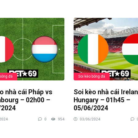
 bóng đá
Soi kèo bóng đá
o nhà cái Pháp vs
Soi kèo nhà cái Irela
bourg – 02h00 –
Hungary – 01h45 –
/2024
05/06/2024
2024
0
954
03/06/2024