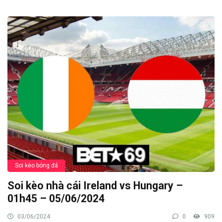
Soi kèo bóng đá
Soi kèo nhà cái Ireland vs Hungary –
01h45 – 05/06/2024
03/06/2024
0
909