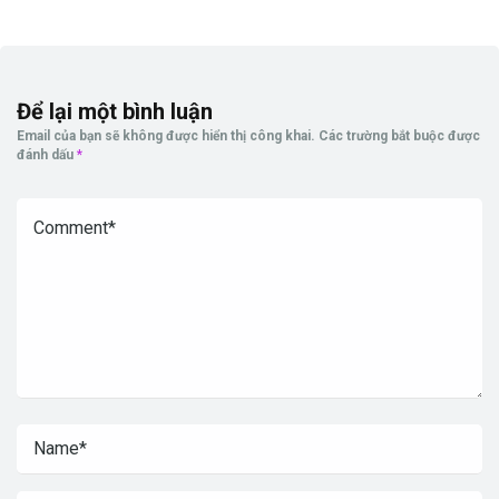
Để lại một bình luận
Email của bạn sẽ không được hiển thị công khai.
Các trường bắt buộc được
đánh dấu
*