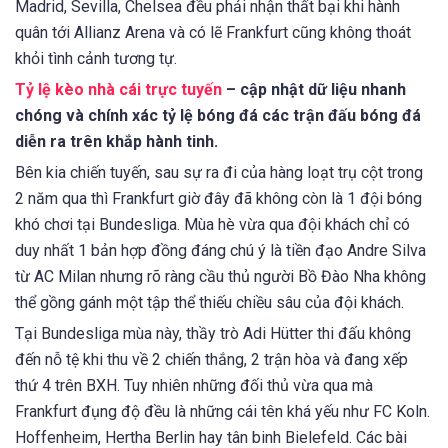
Madrid, Sevilla, Chelsea đều phải nhận thất bại khi hành
quân tới Allianz Arena và có lẽ Frankfurt cũng không thoát
khỏi tình cảnh tương tự.
Tỷ lệ kèo nhà cái trực tuyến
– cập nhật dữ liệu nhanh
chóng và chính xác tỷ lệ bóng đá các trận đấu bóng đá
diễn ra trên khắp hành tinh.
Bên kia chiến tuyến, sau sự ra đi của hàng loạt trụ cột trong
2 năm qua thì Frankfurt giờ đây đã không còn là 1 đội bóng
khó chơi tại Bundesliga. Mùa hè vừa qua đội khách chỉ có
duy nhất 1 bản hợp đồng đáng chú ý là tiền đạo Andre Silva
từ AC Milan nhưng rõ ràng cầu thủ người Bồ Đào Nha không
thể gồng gánh một tập thể thiếu chiều sâu của đội khách.
Tại Bundesliga mùa này, thầy trò Adi Hütter thi đấu không
đến nỗ tệ khi thu về 2 chiến thắng, 2 trận hòa và đang xếp
thứ 4 trên BXH. Tuy nhiên những đối thủ vừa qua mà
Frankfurt đụng độ đều là những cái tên khá yếu như FC Koln.
Hoffenheim, Hertha Berlin hay tân binh Bielefeld. Các bài