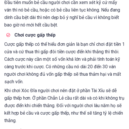
Đầu tiên muốn bẻ cầu người chơi cần xem xét kỹ cứ mấy
ván thì nó bẻ cầu, hoặc có bẻ cầu liên tục không. Nếu đang
dính cầu bệt dài thì nên dẹp bỏ ý nghĩ bẻ cầu vì không biết
bao giờ nó mới hết cầu bệt.
Chơi cược gấp thếp
Cược gấp thếp có thể hiểu đơn giản là bạn chỉ chơi đặt tiền 1
cửa và cứ thua thì gấp đôi tiền cược đến khi thắng thì thôi.
Cách cược này cần một số vốn khá lớn và phải tính toán kỹ
càng trước khi cược. Có những cầu nó dài 20 đến 30 ván
người chơi không đủ vốn gấp thếp sẽ thua thảm hại và mất
sạch vốn.
Khi chơi Xóc Đĩa người chơi nên đặt ở phần Tài Xỉu sẽ dễ
gấp thếp hơn. Ở phần Chẵn Lẻ cầu rất dài và có khi không trụ
được đến khi chiến thắng. Đối với người chơi lâu năm họ sẽ
kết hợp bẻ cầu và cược gấp thếp, như thế sẽ tăng tỷ lệ chiến
thắng.