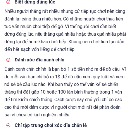
Biết dừng đúng lúc
Nhiều người thắng rất nhiều nhưng cứ tiếp tục chơi nên càng
đánh lại càng thua nhiều hơn. Có những người chơi thua liên
tục vấn muốn chơi tiếp để gỡ. Vì thế người chơi cần biết
dừng đúng lúc, nếu thắng quá nhiều hoặc thua quá nhiều phải
dừng lại để hôm khác chơi tiếp. Không nên chơi liên tục dẫn
đến hết sạch vốn liếng để chơi tiếp.
Đánh xóc đĩa xanh chín.
Đánh xanh chín chính là bạn bỏ 1 số tiền nhỏ ra để dò cầu. Ví
dụ mỗi ván bạn chỉ bỏ ra 1$ để dò cầu xem quy luật và xem
nó sẽ bẻ cầu lúc nào. Khi bạn thấy có thể ván kế sẽ chiến
thắng thì đặt gấp 10 hoặc 100 lần bình thường trong 1 ván
để tìm kiếm chiến thắng. Cách cược này chủ yếu chỉ có các
cao thủ mới dám cược vì người chơi mới rất dễ phán đoán
sai vì chưa có kinh nghiệm nhiều.
Chỉ tập trung chơi xóc đĩa chẵn lẻ