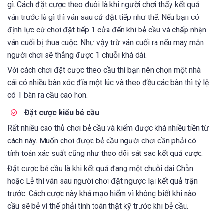
gì. Cách đặt cược theo đuôi là khi người chơi thấy kết quả
ván trước là gì thì ván sau cứ đặt tiếp như thế. Nếu bạn có
định lực cứ chơi đặt tiếp 1 cửa đến khi bẻ cầu và chấp nhận
ván cuối bị thua cuộc. Như vậy trừ ván cuối ra nếu may mắn
người chơi sẽ thắng được 1 chuỗi khá dài.
Với cách chơi đặt cược theo cầu thì bạn nên chọn một nhà
cái có nhiều bàn xóc đĩa một lúc và theo đều các bàn thì tỷ lệ
có 1 bàn ra cầu cao hơn.
Đặt cược kiểu bẻ cầu
Rất nhiều cao thủ chơi bẻ cầu và kiếm được khá nhiều tiền từ
cách này. Muốn chơi được bẻ cầu người chơi cần phải có
tính toán xác suất cũng như theo dõi sát sao kết quả cược.
Đặt cược bẻ cầu là khi kết quả đang một chuỗi dài Chẵn
hoặc Lẻ thì ván sau người chơi đặt ngược lại kết quả trận
trước. Cách cược này khá mạo hiểm vì không biết khi nào
cầu sẽ bẻ vì thế phải tính toán thật kỹ trước khi bẻ cầu.