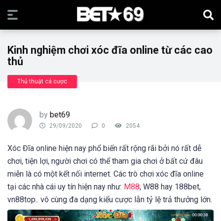
Kinh nghiệm chơi xóc đĩa online từ các cao
thủ
Thủ thuật cá cược
by
bet69
29/09/2020
0
2054
Xóc Đĩa online hiện nay phổ biến rất rộng rãi bởi nó rất dễ
chơi, tiện lợi, người chơi có thể tham gia chơi ở bất cứ đâu
miễn là có một kết nối internet. Các trò chơi xóc đĩa online
tại các nhà cái uy tín hiện nay như:
M88
, W88 hay 188bet,
vn88top.. vô cùng đa dạng kiểu cược lẫn tỷ lệ trả thưởng lớn.