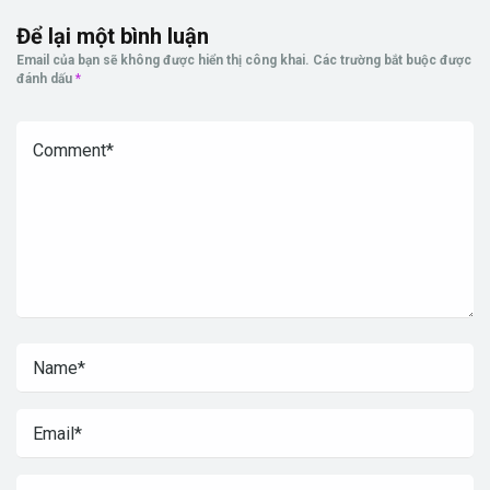
Để lại một bình luận
Email của bạn sẽ không được hiển thị công khai.
Các trường bắt buộc được
đánh dấu
*