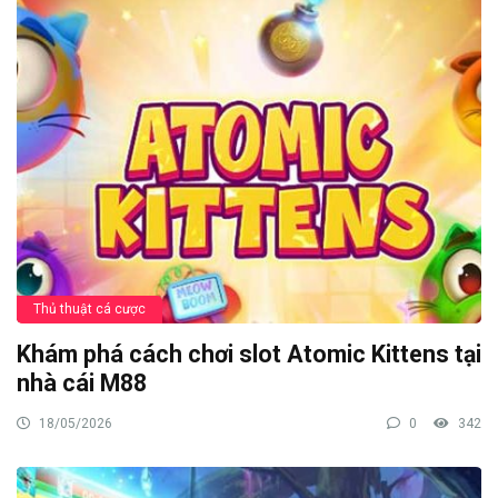
Thủ thuật cá cược
Khám phá cách chơi slot Atomic Kittens tại
nhà cái M88
18/05/2026
0
342