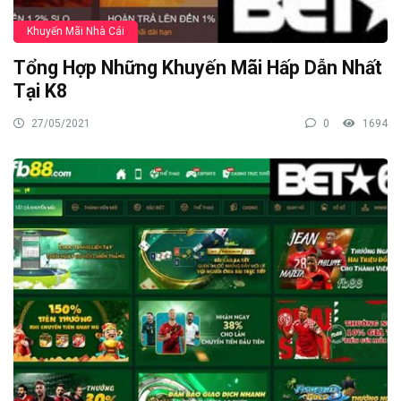
Khuyến Mãi Nhà Cái
Tổng Hợp Những Khuyến Mãi Hấp Dẫn Nhất
Tại K8
27/05/2021
0
1694