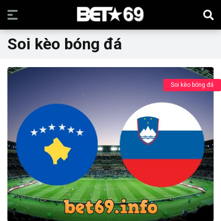
Soi kèo bóng đá
Soi kèo bóng đá