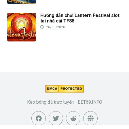
Hướng dẫn chơi Lantern Festival slot
tại nhà cái TF88
26/03/2026
Kèo bóng đá trực tuyến - BET69.INFO